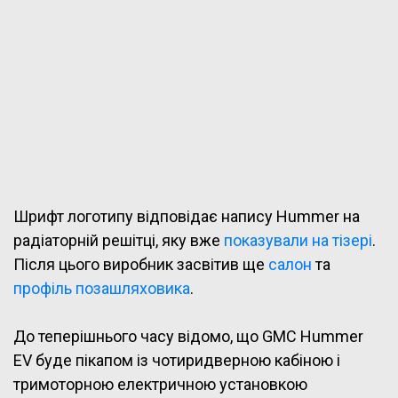
Шрифт логотипу відповідає напису Hummer на
радіаторній решітці, яку вже
показували на тізері
.
Після цього виробник засвітив ще
салон
та
профіль позашляховика
.
До теперішнього часу відомо, що GMC Hummer
EV буде пікапом із чотиридверною кабіною і
тримоторною електричною установкою