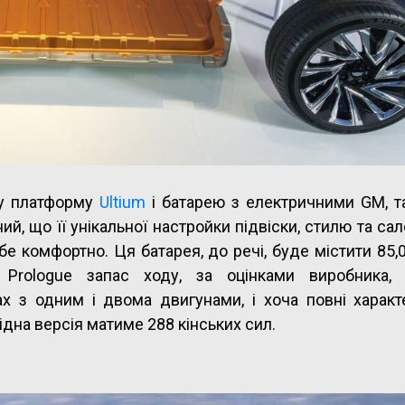
ну платформу
Ultium
і батарею з електричними GM, т
ий, що її унікальної настройки підвіски, стилю та са
бе комфортно. Ця батарея, до речі, буде містити 85,0
 Prologue запас ходу, за оцінками виробника,
х з одним і двома двигунами, і хоча повні характ
дна версія матиме 288 кінських сил.