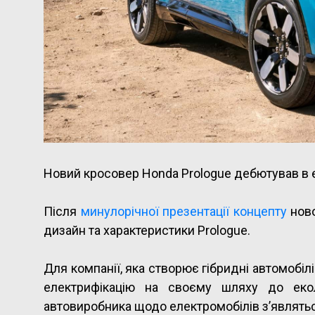
Новий кросовер Honda Prologue дебютував в е
Після
минулорічної презентації концепту
ново
дизайн та характеристики Prologue.
Для компанії, яка створює гібридні автомобілі
електрифікацію на своєму шляху до екол
автовиробника щодо електромобілів з’являться