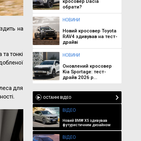
кросовер Dacia
обрати?
НОВИНИ
їздить на
Новий кросовер Toyota
RAV4 здивував на тест-
драйві
 та тонкі
НОВИНИ
здобленої
Оновлений кросовер
Kia Sportage: тест-
драйв 2026 р...
олеса для
ності.
ОСТАННІ ВІДЕО
ВІДЕО
Новий BMW X5 здивував
футуристичним дизайном
ВІДЕО