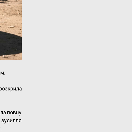
км.
розкрила
ила повну
 зусилля
.