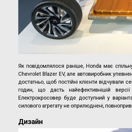
Як повідомлялося раніше, Honda має спіль
Chevrolet Blazer EV, але автовиробник упевнен
достатньо, щоб постійні клієнти відчували се
годин, що дасть найефективнішій версії
Електрокросовер буде доступний у варіанта
силового агрегату не оприлюднені, повноприві
Дизайн