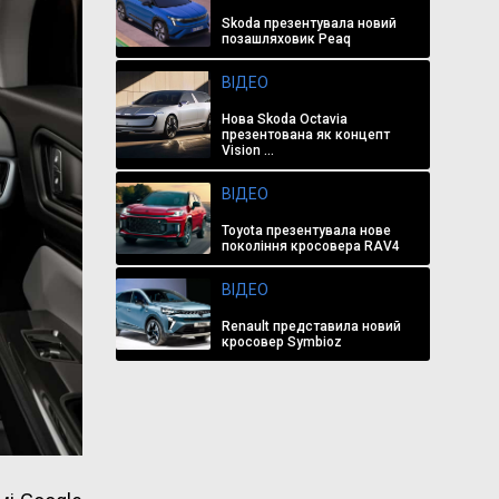
Skoda презентувала новий
позашляховик Peaq
ВІДЕО
Нова Skoda Octavia
презентована як концепт
Vision ...
ВІДЕО
Toyota презентувала нове
покоління кросовера RAV4
ВІДЕО
Renault представила новий
кросовер Symbioz