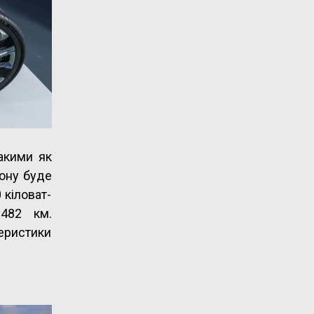
акими як
лону буде
 кіловат-
 482 км.
еристики