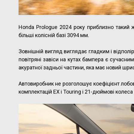
Honda Prologue 2024 року приблизно такий ж
більші колісній базі 3094 мм.
Зовнішній вигляд виглядає гладким і відполір
повітряні завіси на кутах бампера є сучасни
акуратної задньої частини, яка має новий шри
Автовиробник не розголошує коефіцієнт лобов
комплектацій EX і Touring і 21-дюймові колес