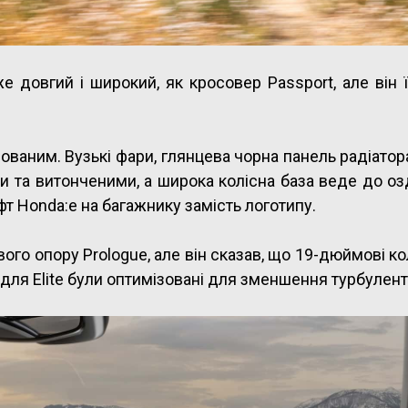
е довгий і широкий, як кросовер Passport, але він 
ованим. Вузькі фари, глянцева чорна панель радіатора
ми та витонченими, а широка колісна база веде до о
фт Honda:e на багажнику замість логотипу.
ого опору Prologue, але він сказав, що 19-дюймові к
а для Elite були оптимізовані для зменшення турбулент