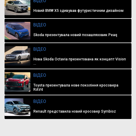
ВІДЕО
Новий BMW X5 здивував футуристичним дизайном
ВІДЕО
Skoda презентувала новий позашляховик Peaq
ВІДЕО
Нова Skoda Octavia презентована як концепт Vision
...
ВІДЕО
Toyota презентувала нове покоління кросовера
RAV4
ВІДЕО
Renault представила новий кросовер Symbioz