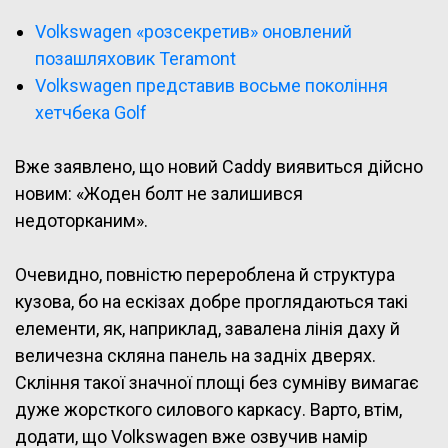
Volkswagen «розсекретив» оновлений
позашляховик Teramont
Volkswagen представив восьме покоління
хетчбека Golf
Вже заявлено, що новий Caddy виявиться дійсно
новим: «Жоден болт не залишився
недоторканим».
Очевидно, повністю перероблена й структура
кузова, бо на ескізах добре проглядаються такі
елементи, як, наприклад, завалена лінія даху й
величезна скляна панель на задніх дверях.
Скління такої значної площі без сумніву вимагає
дуже жорсткого силового каркасу. Варто, втім,
додати, що Volkswagen вже озвучив намір