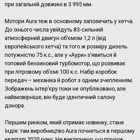
при загальній довжині в 3 995 мм.
Мотори Aura теж в основному запозичить у хетча.
До їхнього числа увійдуть 83-сильний
атмосферний двигун об’ємом 1,2 л (від
європейського хетча) та того ж розміру дизель
потужністю 75 к.с., але у «Аури» з’явиться й
топовий бензиновий турбомотор, що розвиває
при літровому об’ємі 100 к.с. Набір коробок
передач – механіка й робот з одним зчепленням.
Зображень інтер’єру поки не опубліковано, але
найімовірніше, він буде ідентичний салону
донора.
Першим ринком, який отримає новинку, стане
Індія: там виробництво Aura почнеться в першому
кварталі 2020 року. Не виключено, що пізніше