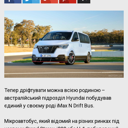
Тепер дріфтувати можна всією родиною –
австралійський підрозділ Hyundai побудував
єдиний у своєму роді iMax N Drift Bus.
Мікроавтобус, який відомий на різних ринках під