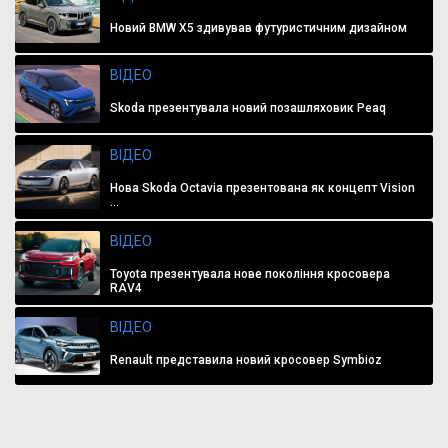
Новий BMW X5 здивував футуристичним дизайном
ВІДЕО
Skoda презентувала новий позашляховик Peaq
ВІДЕО
Нова Skoda Octavia презентована як концепт Vision
...
ВІДЕО
Toyota презентувала нове покоління кросовера
RAV4
ВІДЕО
Renault представила новий кросовер Symbioz