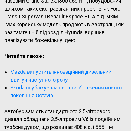
назвами Grand Starex, i800 або H-1, побудований
шляхом таких екстравагантних проектів, як Ford
Transit Supervan і Renault Espace F1. А під ім’ям
iMax корейську модель продають в Австралії, і як
раз тамтешній підрозділ Hyundai вирішив
реалізувати божевільну ідею.
Читайте також:
Mazda випустить інноваційний дизельний
двигун наступного року
Skoda опублікувала перші зображення нового
покоління Octavia
Автобус замість стандартного 2,5-літрового
дизеля обладнали 3,5-літровим V6 із подвійним
турбонадувом, що розвиває 408 к.с. і 555 Нм