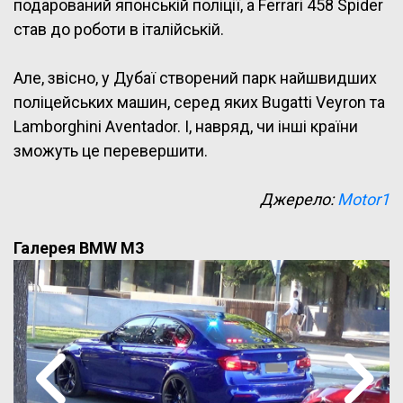
подарований японській поліції, а Ferrari 458 Spider
став до роботи в італійській.
Але, звісно, у Дубаї створений парк найшвидших
поліцейських машин, серед яких Bugatti Veyron та
Lamborghini Aventador. І, навряд, чи інші країни
зможуть це перевершити.
Джерело:
Motor1
Галерея BMW M3