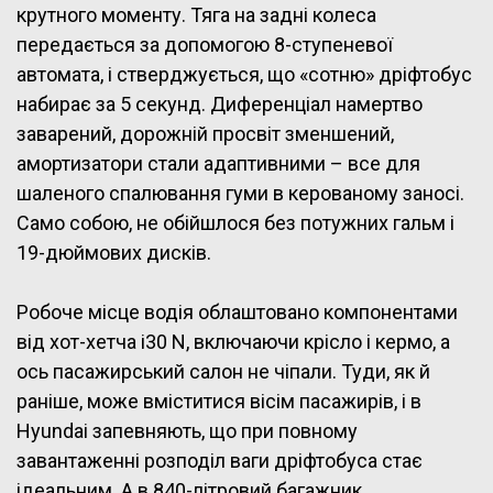
крутного моменту. Тяга на задні колеса
передається за допомогою 8-ступеневої
автомата, і стверджується, що «сотню» дріфтобус
набирає за 5 секунд. Диференціал намертво
заварений, дорожній просвіт зменшений,
амортизатори стали адаптивними – все для
шаленого спалювання гуми в керованому заносі.
Само собою, не обійшлося без потужних гальм і
19-дюймових дисків.
Робоче місце водія облаштовано компонентами
від хот-хетча i30 N, включаючи крісло і кермо, а
ось пасажирський салон не чіпали. Туди, як й
раніше, може вміститися вісім пасажирів, і в
Hyundai запевняють, що при повному
завантаженні розподіл ваги дріфтобуса стає
ідеальним. А в 840-літровий багажник