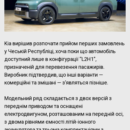
Kia вирішив розпочати прийом перших замовлень
у Чеській Республіці, хоча поки що автомобіль
доступний лише в конфігурації “L2H1”,
призначеній для перевезення пасажирів.
Виробник підтвердив, що інші варіанти —
комерційні та змішані — з’являться пізніше.
Модельний ряд складається з двох версій з
переднім приводом та оснащені
електродвигуном, розташованим на передній осі,
з двома рівнями ємності літій-іонного
акумулятора та трьома комплектаціями з