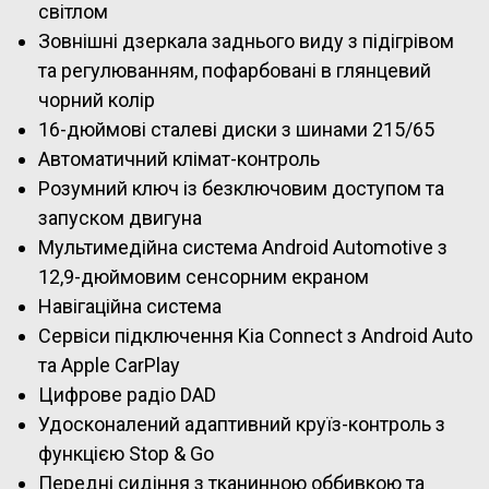
світлом
Зовнішні дзеркала заднього виду з підігрівом
та регулюванням, пофарбовані в глянцевий
чорний колір
16-дюймові сталеві диски з шинами 215/65
Автоматичний клімат-контроль
Розумний ключ із безключовим доступом та
запуском двигуна
Мультимедійна система Android Automotive з
12,9-дюймовим сенсорним екраном
Навігаційна система
Сервіси підключення Kia Connect з Android Auto
та Apple CarPlay
Цифрове радіо DAD
Удосконалений адаптивний круїз-контроль з
функцією Stop & Go
Передні сидіння з тканинною оббивкою та