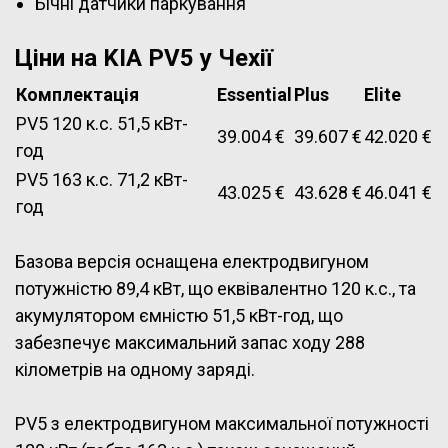
Бічні датчики паркування
Ціни на KIA PV5 у Чехії
Комплектація
Essential
Plus
Elite
PV5 120 к.с. 51,5
кВт-
39.004 €
39.607 €
42.020 €
год
PV5 163 к.с. 71,2
кВт-
43.025 €
43.628 €
46.041 €
год
Базова версія оснащена електродвигуном
потужністю 89,4 кВт, що еквівалентно 120 к.с., та
акумулятором ємністю 51,5 кВт-год, що
забезпечує максимальний запас ходу 288
кілометрів на одному заряді.
PV5 з електродвигуном максимальної потужності