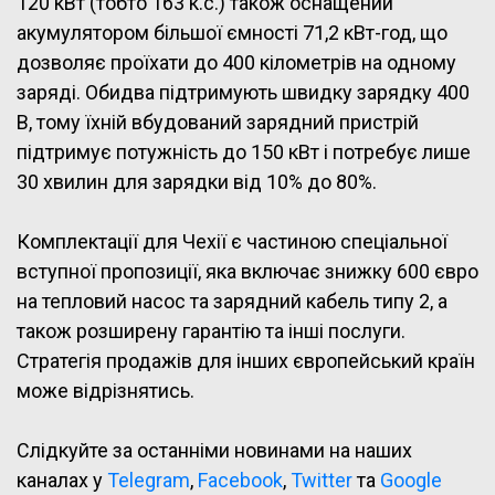
120 кВт (тобто 163 к.с.) також оснащений
акумулятором більшої ємності 71,2 кВт-год, що
дозволяє проїхати до 400 кілометрів на одному
заряді. Обидва підтримують швидку зарядку 400
В, тому їхній вбудований зарядний пристрій
підтримує потужність до 150 кВт і потребує лише
30 хвилин для зарядки від 10% до 80%.
Комплектації для Чехії є частиною спеціальної
вступної пропозиції, яка включає знижку 600 євро
на тепловий насос та зарядний кабель типу 2, а
також розширену гарантію та інші послуги.
Стратегія продажів для інших європейський країн
може відрізнятись.
Слідкуйте за останніми новинами на наших
каналах у
Telegram
,
Facebook
,
Twitter
та
Google