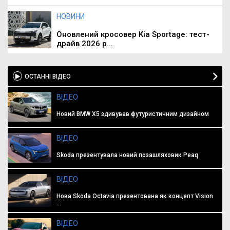
НОВИНИ
Оновлений кросовер Kia Sportage: тест-
драйв 2026 р...
ОСТАННІ ВІДЕО
ВІДЕО
Новий BMW X5 здивував футуристичним дизайном
ВІДЕО
Skoda презентувала новий позашляховик Peaq
ВІДЕО
Нова Skoda Octavia презентована як концепт Vision
...
ВІДЕО