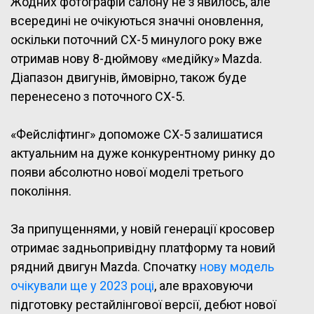
Жодних фотографій салону не з’явилось, але
всередині не очікуються значні оновлення,
оскільки поточний CX-5 минулого року вже
отримав нову 8-дюймову «медійку» Mazda.
Діапазон двигунів, ймовірно, також буде
перенесено з поточного CX-5.
«Фейсліфтинг» допоможе CX-5 залишатися
актуальним на дуже конкурентному ринку до
появи абсолютно нової моделі третього
покоління.
За припущеннями, у новій генерації кросовер
отримає задньопривідну платформу та новий
рядний двигун Mazda. Спочатку
нову модель
очікували ще у 2023 році
, але враховуючи
підготовку рестайлінгової версії, дебют нової