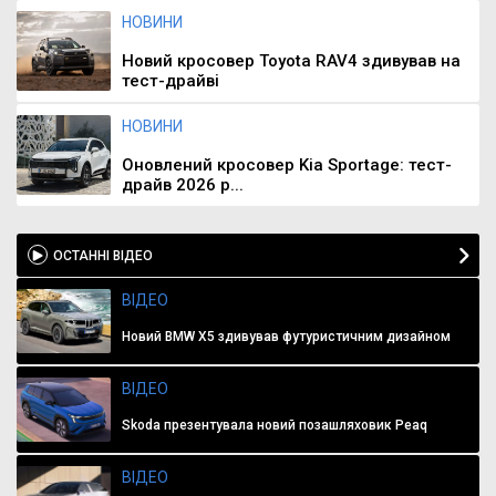
НОВИНИ
Новий кросовер Toyota RAV4 здивував на
тест-драйві
НОВИНИ
Оновлений кросовер Kia Sportage: тест-
драйв 2026 р...
ОСТАННІ ВІДЕО
ВІДЕО
Новий BMW X5 здивував футуристичним дизайном
ВІДЕО
Skoda презентувала новий позашляховик Peaq
ВІДЕО