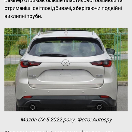
Бампер отримав більше пластикової обшивки та
стриманіші світловідбивачі, зберігаючи подвійні
вихлипні труби.
Mazda CX-5 2022 року. Фото: Autospy