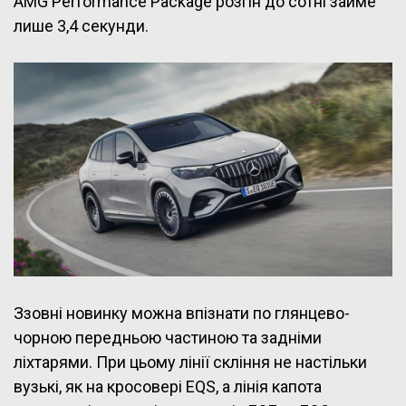
AMG Performance Package розгін до сотні займе
лише 3,4 секунди.
Ззовні новинку можна впізнати по глянцево-
чорною передньою частиною та задніми
ліхтарями. При цьому лінії скління не настільки
вузькі, як на кросовері EQS, а лінія капота