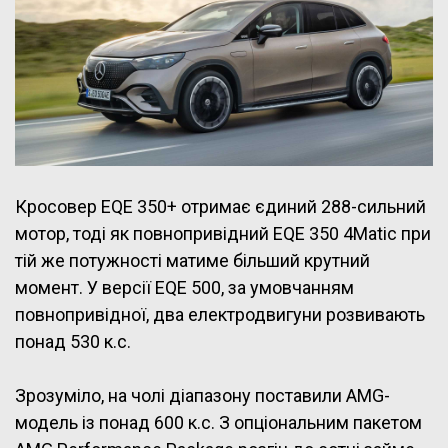
Кросовер EQE 350+ отримає єдиний 288-сильний
мотор, тоді як повнопривідний EQE 350 4Matic при
тій же потужності матиме більший крутний
момент. У версії EQE 500, за умовчанням
повнопривідної, два електродвигуни розвивають
понад 530 к.с.
Зрозуміло, на чолі діапазону поставили AMG-
модель із понад 600 к.с. З опціональним пакетом