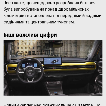
Jeep каже, що нещодавно розроблена батарея
була випробувана на понад двох мільйонах
кілометрів і встановлена під передніми й задніми
сидіннями та центральним тунелем.
Інші важливі цифри
Новий Avenger має довжину лише 4,08 метра, що