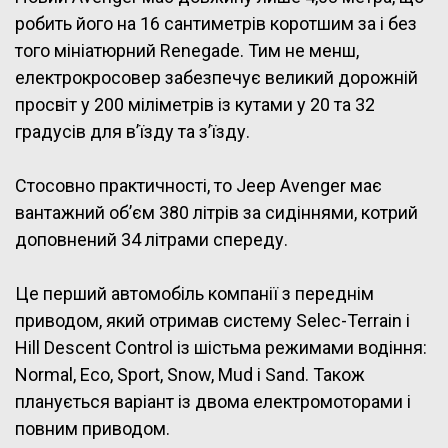
робить його на 16 сантиметрів коротшим за і без
того мініатюрний Renegade. Тим не менш,
електрокросовер забезпечує великий дорожній
просвіт у 200 міліметрів із кутами у 20 та 32
градусів для в’їзду та з’їзду.
Стосовно практичності, то Jeep Avenger має
вантажний об’єм 380 літрів за сидіннями, котрий
доповнений 34 літрами спереду.
Це перший автомобіль компанії з переднім
приводом, який отримав систему Selec-Terrain і
Hill Descent Control із шістьма режимами водіння:
Normal, Eco, Sport, Snow, Mud і Sand. Також
планується варіант із двома електромоторами і
повним приводом.