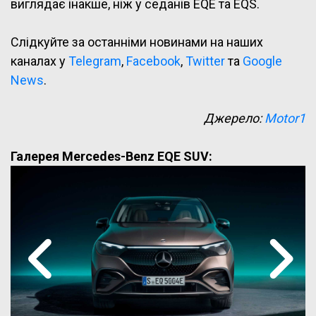
виглядає інакше, ніж у седанів EQE та EQS.
Слідкуйте за останніми новинами на наших
каналах у
Telegram
,
Facebook
,
Twitter
та
Google
News
.
Джерело:
Motor1
Галерея Mercedes-Benz EQE SUV: