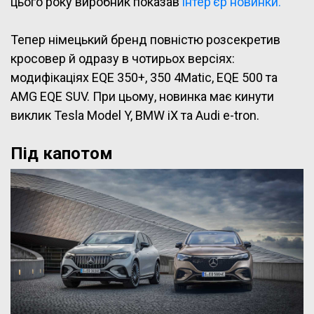
цього року виробник показав
інтер’єр новинки.
Тепер німецький бренд повністю розсекретив
кросовер й одразу в чотирьох версіях:
модифікаціях EQE 350+, 350 4Matic, EQE 500 та
AMG EQE SUV. При цьому, новинка має кинути
виклик Tesla Model Y, BMW iX та Audi e-tron.
Під капотом