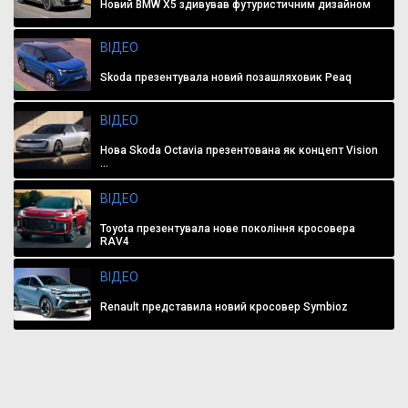
Новий BMW X5 здивував футуристичним дизайном
ВІДЕО
Skoda презентувала новий позашляховик Peaq
ВІДЕО
Нова Skoda Octavia презентована як концепт Vision
...
ВІДЕО
Toyota презентувала нове покоління кросовера
RAV4
ВІДЕО
Renault представила новий кросовер Symbioz