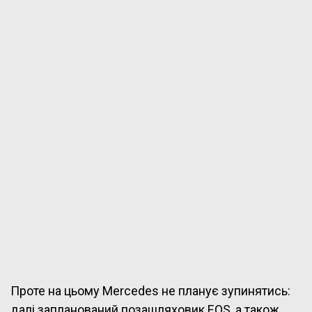
Проте на цьому Mercedes не планує зупинятись:
далі запланований позашляховик EQS, а також