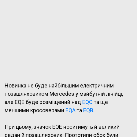
Новинка не буде найбільшим електричним
позашляховиком Mercedes у майбутній лінійці,
але EQE буде розміщений над
EQC
та ще
меншими кросоверами
EQA
та
EQB
.
При цьому, значок EQE носитимуть й великий
седан й позашляховик. Прототипи обох були