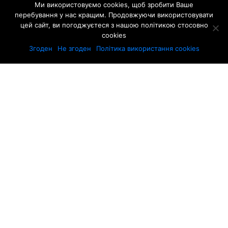
Ми використовуємо cookies, щоб зробити Ваше
перебування у нас кращим. Продовжуючи використовувати
цей сайт, ви погоджуєтеся з нашою політикою стосовно
cookies
Згоден
Не згоден
Політика використання cookies
ТЕСТ-ДРАЙВ: ОСТАННІ НОВИНИ
НОВИНИ
Новий кросовер Renault Symbioz
порівняли з Duster
НОВИНИ
Mazda CX-5: огляд третього покоління
кросовера