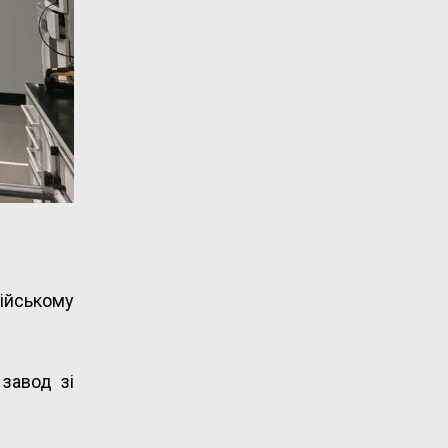
сійському
завод зі