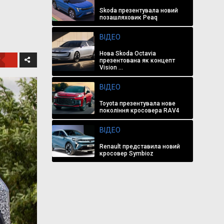
Skoda презентувала новий
позашляховик Peaq
ВІДЕО
Нова Skoda Octavia
презентована як концепт
Vision ...
ВІДЕО
Toyota презентувала нове
покоління кросовера RAV4
ВІДЕО
Renault представила новий
кросовер Symbioz