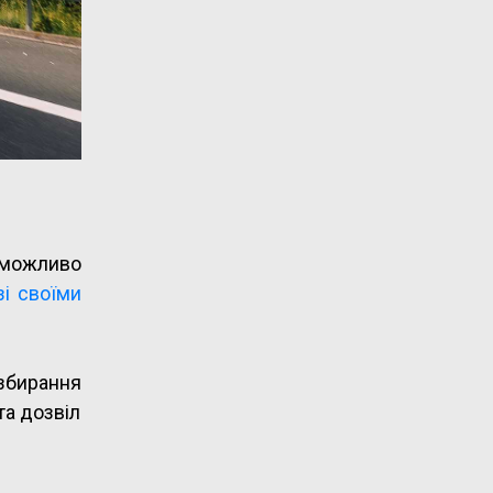
у можливо
зі своїми
збирання
та дозвіл