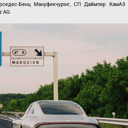
рседес-Бенц Мануфекчурінг, СП Даймлер КамАЗ 
z AG.