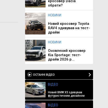
кросовер Dacia
обрати?
НОВИНИ
Новий кросовер Toyota
RAV4 здивував на тест-
драйві
НОВИНИ
Оновлений кросовер
Kia Sportage: тест-
драйв 2026 р...
ОСТАННІ ВІДЕО
ВІДЕО
Новий BMW X5 здивував
футуристичним дизайном
ВІДЕО