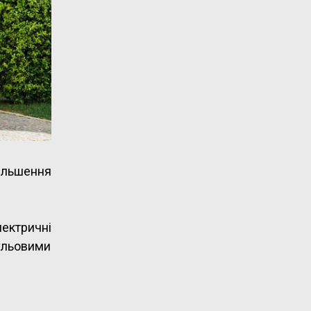
ільшення
ектричні
нульовими