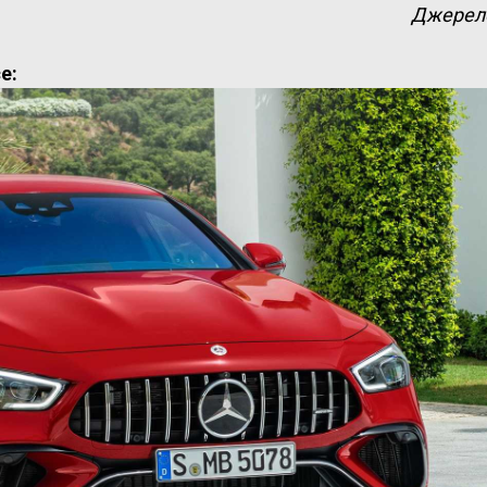
Джерел
e: