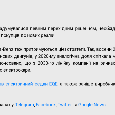
й задумувалися певним перехідним рішенням, необх
покупців до нових реалій.
s-Benz теж притримуються цієї стратегії. Так, восени 
ових двигунів, у 2020-му аналогічна доля спіткала 
онсовано, що з 2030-го лінійку компанії на ринках
о електрокари.
ав електричний седан EQE
, а також раніше виробни
налах у
Telegram
,
Facebook
,
Twitter
та
Google News
.