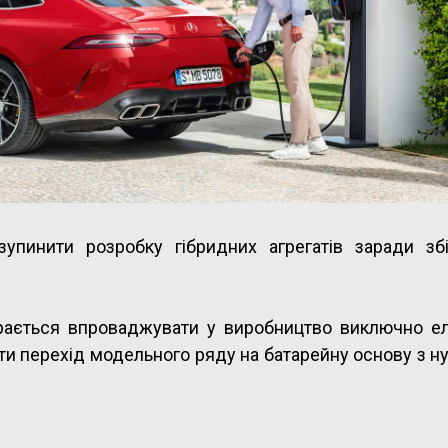
упинити розробку гібридних агрегатів заради зб
рається впроваджувати у виробництво виключно ел
ити перехід модельного ряду на батарейну основу з 