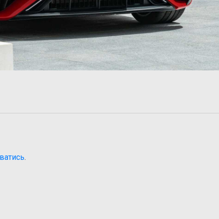
ватись
.