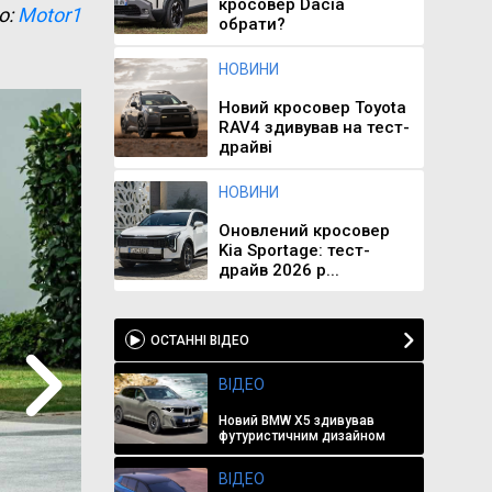
кросовер Dacia
о:
Motor1
обрати?
НОВИНИ
Новий кросовер Toyota
RAV4 здивував на тест-
драйві
НОВИНИ
Оновлений кросовер
Kia Sportage: тест-
драйв 2026 р...
ОСТАННІ ВІДЕО
ВІДЕО
Новий BMW X5 здивував
футуристичним дизайном
ВІДЕО