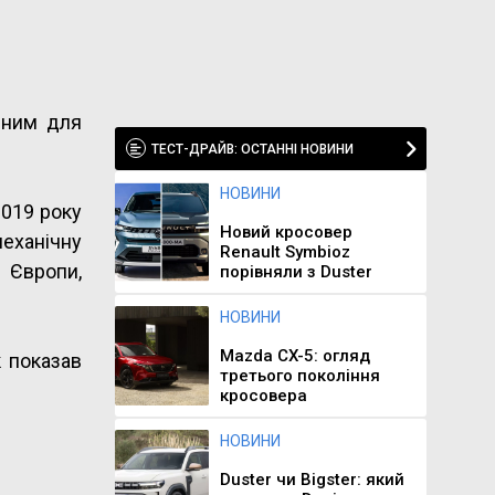
ідним для
ТЕСТ-ДРАЙВ: ОСТАННІ НОВИНИ
НОВИНИ
2019 року
Новий кросовер
механічну
Renault Symbioz
 Європи,
порівняли з Duster
НОВИНИ
Mazda CX-5: огляд
к показав
третього покоління
кросовера
НОВИНИ
Duster чи Bigster: який