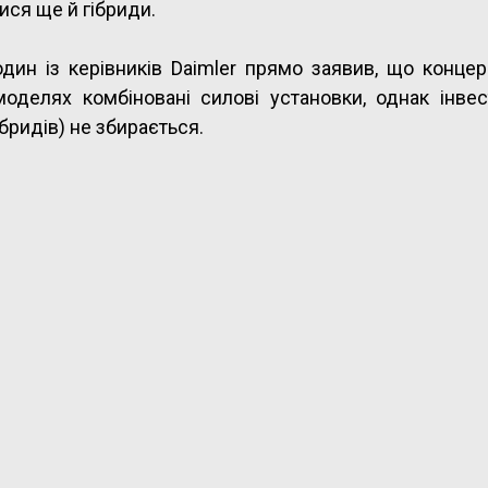
ися ще й гібриди.
дин із керівників Daimler прямо заявив, що концер
оделях комбіновані силові установки, однак інвес
ібридів) не збирається.