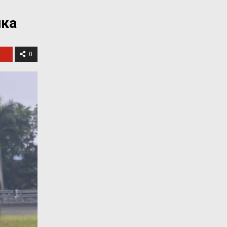
ика
0