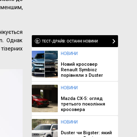
 меншим,
чікується
n. Однак
ТЕСТ-ДРАЙВ: ОСТАННІ НОВИНИ
тізерних
НОВИНИ
Новий кросовер
Renault Symbioz
порівняли з Duster
НОВИНИ
Mazda CX-5: огляд
третього покоління
кросовера
НОВИНИ
Duster чи Bigster: який