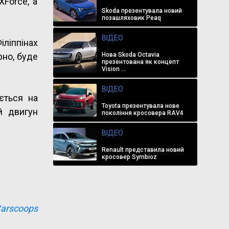
Force, а
Skoda презентувала новий
позашляховик Peaq
ВІДЕО
ліппінах
Нова Skoda Octavia
рно, буде
презентована як концепт
Vision ...
ВІДЕО
ється на
Toyota презентувала нове
й двигун
покоління кросовера RAV4
ВІДЕО
Renault представила новий
кросовер Symbioz
arscoops