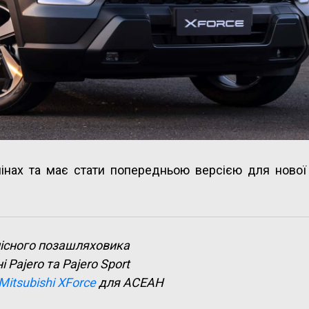
пінах та має стати попередньою версією для нової 
-місного позашляховика
Pajero та Pajero Sport
Mitsubishi XForce
для АСЕАН