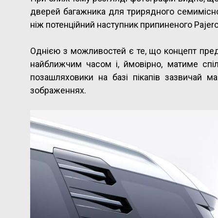
дверей багажника для трирядного семимісн
ніж потенційний наступник припиненого Pajero
Однією з можливостей є те, що концепт пре
найближчим часом і, ймовірно, матиме спі
позашляховики на базі пікапів зазвичай м
зображеннях.