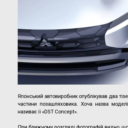
Японський автовиробник опублікував два тіз
частини позашляховика. Хоча назва моделі
називає її «DST Concept».
При ближчому розгляді фотографій видно, що