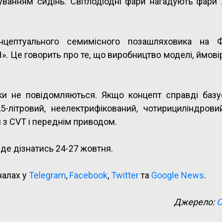
анням сидінь. Світлодіодні фари нагадують фари X
нцептуального семимісного позашляховика на Фі
. Це говорить про те, що виробництво моделі, ймові
поки не повідомляються. Якщо концепт справді базу
,5-літровий, неелектрифікований, чотирициліндрови
я з CVT і переднім приводом.
де дізнатись 24-27 жовтня.
налах у
Telegram
,
Facebook
,
Twitter
та
Google News
.
Джерело:
C