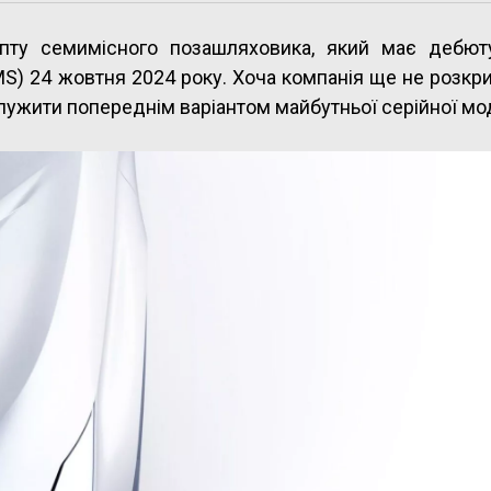
цепту семимісного позашляховика, який має дебют
MS) 24 жовтня 2024 року. Хоча компанія ще не розкр
служити попереднім варіантом майбутньої серійної мо