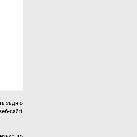
 та задню
еб-сайті
лизько до