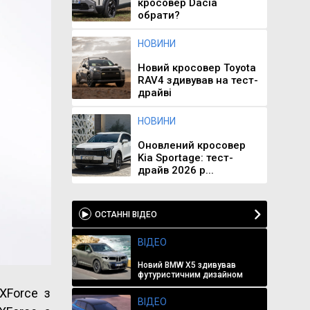
кросовер Dacia
обрати?
НОВИНИ
Новий кросовер Toyota
RAV4 здивував на тест-
драйві
НОВИНИ
Оновлений кросовер
Kia Sportage: тест-
драйв 2026 р...
ОСТАННІ ВІДЕО
ВІДЕО
Новий BMW X5 здивував
футуристичним дизайном
XForce з
ВІДЕО