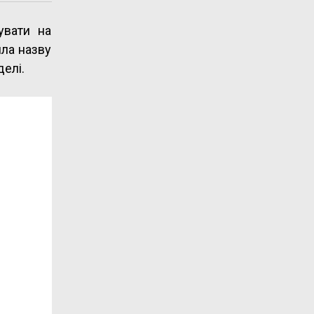
увати на
ила назву
делі.