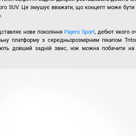
ого SUV. Це змушує вважати, що концепт може бути
.
дставляє нове покоління
Pajero Sport
, дебют якого о
льну платформу з середньорозмірним пікапом Trito
ають довший задній звис, ніж можна побачити на 