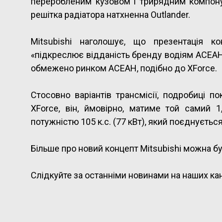
переробленим кузовом і трирядним компонув
решітка радіатора натхненна Outlander.
Mitsubishi наголошує, що презентація ко
«підкреслює відданість бренду водіям АСЕАН»
обмежено ринком АСЕАН, подібно до XForce.
Стосовно варіантів трансмісії, подробиці 
XForce, він, ймовірно, матиме той самий 1
потужністю 105 к.с. (77 кВт), який поєднуєтьс
Більше про новий концепт Mitsubishi можна бу
Слідкуйте за останніми новинами на наших ка