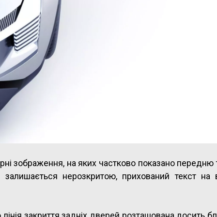
ерні зображення, на яких частково показано передню
 залишається нерозкритою, прихований текст на в
 лінія закриття задніх дверей розташована досить б