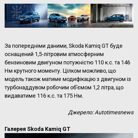
За попередніми даними, Skoda Kamiq GT буде
оснащений 1,5-літровим атмосферним
бензиновим двигуном потужністю 110 к.с. та 146
Нм крутного моменту. Цілком можливо, що
модель також матиме модифікацію з двигуном із
турбонаддувом робочим об’ємом 1,2 літра, що
видаватиме 116 к.с. та 175 Нм.
Джерело: Аutotimesnews
Галерея Skoda Kamiq GT