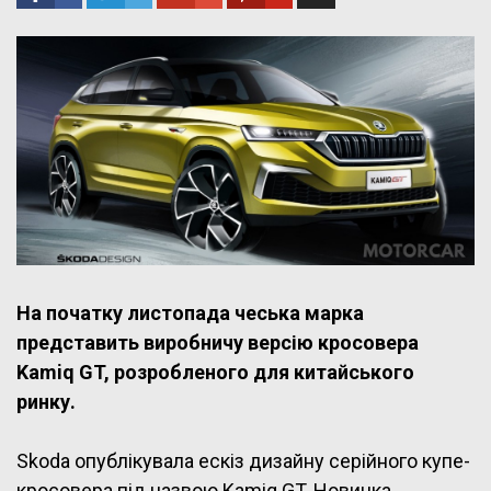
На початку листопада чеська марка
представить виробничу версію кросовера
Kamiq GT, розробленого для китайського
ринку.
Skoda опублікувала ескіз дизайну серійного купе-
кросовера під назвою Kamiq GT. Новинка,