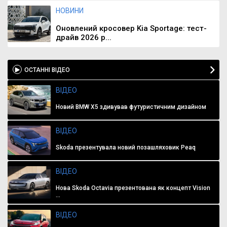
НОВИНИ
Оновлений кросовер Kia Sportage: тест-
драйв 2026 р...
ОСТАННІ ВІДЕО
ВІДЕО
Новий BMW X5 здивував футуристичним дизайном
ВІДЕО
Skoda презентувала новий позашляховик Peaq
ВІДЕО
Нова Skoda Octavia презентована як концепт Vision
...
ВІДЕО