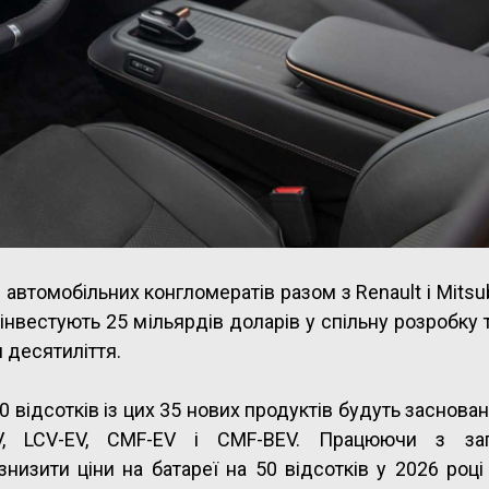
 автомобільних конгломератів разом з Renault і Mitsub
 інвестують 25 мільярдів доларів у спільну розробку 
 десятиліття.
0 відсотків із цих 35 нових продуктів будуть засновані
V, LCV-EV, CMF-EV і CMF-BEV. Працюючи з за
низити ціни на батареї на 50 відсотків у 2026 році