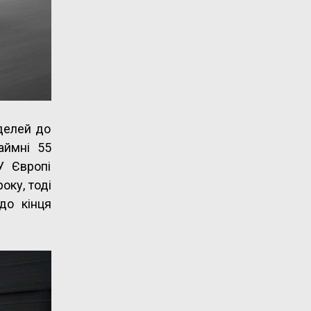
делей до
аймні 55
 У Європі
оку, тоді
до кінця