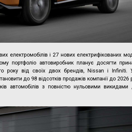
вих електромобілів і 27 нових електрифікованих мо
ному портфоліо автовиробник планує досягти прин
го року від своїх двох брендів, Nissan і Infiniti.
тановити до 98 відсотків продажів компанії до 2026 р
ків автомобілів з повністю нульовими викидами 