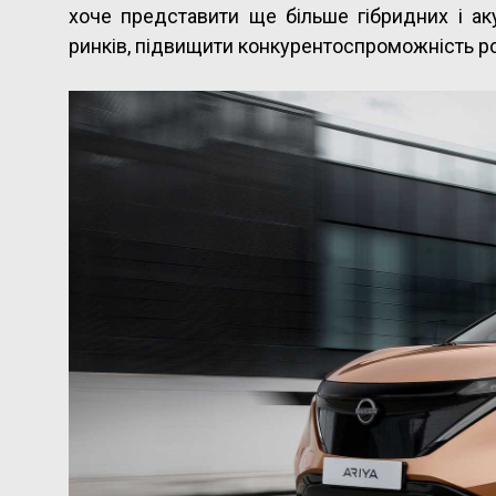
хоче представити ще більше гібридних і а
ринків, підвищити конкурентоспроможність роз