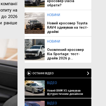
кросовер Dacia
 компанії
обрати?
опиту на
НОВИНИ
е до 2026
и раніше
Новий кросовер Toyota
RAV4 здивував на тест-
драйві
НОВИНИ
Оновлений кросовер
Kia Sportage: тест-
драйв 2026 р...
ОСТАННІ ВІДЕО
ВІДЕО
Новий BMW X5 здивував
футуристичним дизайном
ВІДЕО