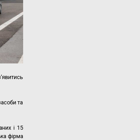
з’явитись
засоби та
аних і 15
ька фірма