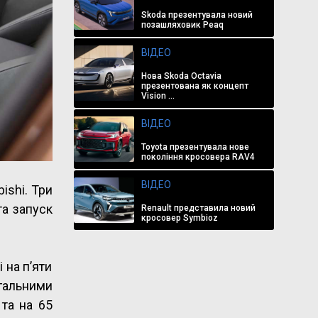
Skoda презентувала новий
позашляховик Peaq
ВІДЕО
Нова Skoda Octavia
презентована як концепт
Vision ...
ВІДЕО
Toyota презентувала нове
покоління кросовера RAV4
ВІДЕО
ishi. Три
та запуск
Renault представила новий
кросовер Symbioz
 на п’яти
гальними
 та на 65