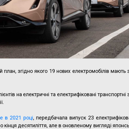
 план, згідно якого 19 нових електромобілів мають 
ієнтів на електричні та електрифіковані транспортні 
ї.
е в 2021 році
, передбачала випуск 23 електрифіков
о кінця десятиліття, але в оновленому вигляді японс