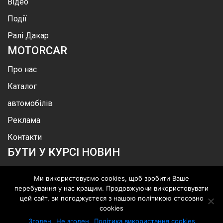
Відео
Події
Ралі Дакар
MOTOR
CAR
Про нас
Каталог
автомобілів
Реклама
Контакти
БУТИ У КУРСІ НОВИН
Ми використовуємо cookies, щоб зробити Ваше
перебування у нас кращим. Продовжуючи використовувати
цей сайт, ви погоджуєтеся з нашою політикою стосовно
.
©
MotorСar
.
Всі права захищені
cookies
Згоден
Не згоден
Політика використання cookies