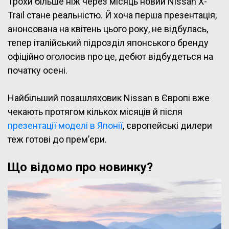
Трохи більше ніж через місяць новий Nissan X-
Trail стане реальністю. Й хоча перша презентація,
анонсована на квітень цього року, не відбулась,
тепер італійський підрозділ японського бренду
офіційно оголосив про це, дебют відбудеться на
початку осені.
Найбільший позашляховик Nissan в Європі вже
чекають протягом кількох місяців й після
презентації моделі в Японії
, європейські дилери
теж готові до прем’єри.
Що відомо про новинку?