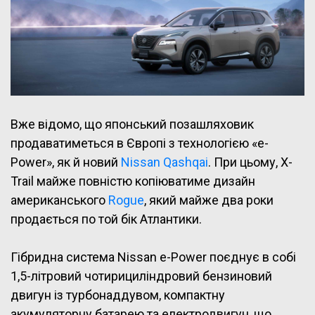
Вже відомо, що японський позашляховик
продаватиметься в Європі з технологією «e-
Power», як й новий
Nissan Qashqai
. При цьому, X-
Trail майже повністю копіюватиме дизайн
американського
Rogue
, який майже два роки
продається по той бік Атлантики.
Гібридна система Nissan e-Power поєднує в собі
1,5-літровий чотирициліндровий бензиновий
двигун із турбонаддувом, компактну
акумуляторну батарею та електродвигун, що