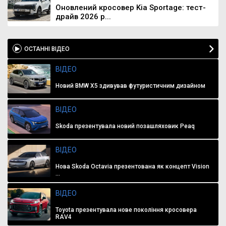
Оновлений кросовер Kia Sportage: тест-
драйв 2026 р...
ОСТАННІ ВІДЕО
ВІДЕО
Новий BMW X5 здивував футуристичним дизайном
ВІДЕО
Skoda презентувала новий позашляховик Peaq
ВІДЕО
Нова Skoda Octavia презентована як концепт Vision
...
ВІДЕО
Toyota презентувала нове покоління кросовера
RAV4