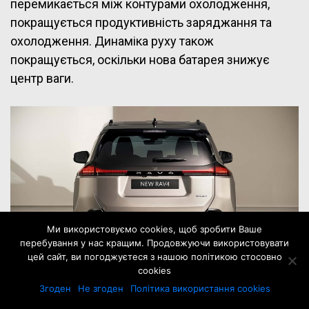
перемикається між контурами охолодження,
покращується продуктивність заряджання та
охолодження. Динаміка руху також
покращується, оскільки нова батарея знижує
центр ваги.
Ми використовуємо cookies, щоб зробити Ваше
перебування у нас кращим. Продовжуючи використовувати
цей сайт, ви погоджуєтеся з нашою політикою стосовно
cookies
Згоден
Не згоден
Політика використання cookies
Інвертор постійного струму був інтегрований у