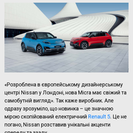
«Розроблена в європейському дизайнерському
центрі Nissan у Лондоні, нова Micra має свіжий та
самобутній вигляд». Так каже виробник. Але
одразу зрозуміло, що новинка – це значною
мірою скопійований електричний
Renault 5
. Це не
погано, Nissan розставив унікальні акценти
спереду та ззаду.