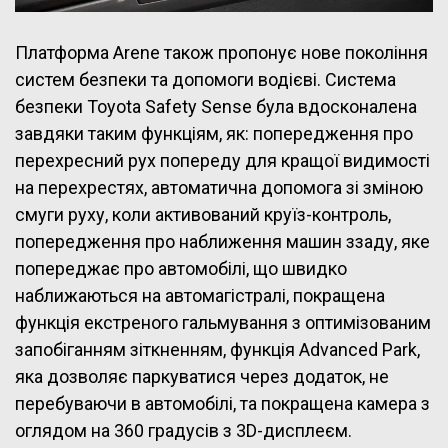
Платформа Arene також пропонує нове покоління
систем безпеки та допомоги водієві. Система
безпеки Toyota Safety Sense була вдосконалена
завдяки таким функціям, як: попередження про
перехресний рух попереду для кращої видимості
на перехрестях, автоматична допомога зі зміною
смуги руху, коли активований круїз-контроль,
попередження про наближення машин ззаду, яке
попереджає про автомобілі, що швидко
наближаються на автомагістралі, покращена
функція екстреного гальмування з оптимізованим
запобіганням зіткненням, функція Advanced Park,
яка дозволяє паркуватися через додаток, не
перебуваючи в автомобілі, та покращена камера з
оглядом на 360 градусів з 3D-дисплеєм.