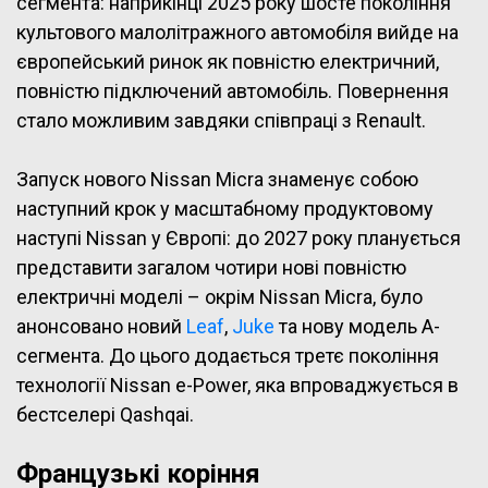
сегмента: наприкінці 2025 року шосте покоління
культового малолітражного автомобіля вийде на
європейський ринок як повністю електричний,
повністю підключений автомобіль. Повернення
стало можливим завдяки співпраці з Renault.
Запуск нового Nissan Micra знаменує собою
наступний крок у масштабному продуктовому
наступі Nissan у Європі: до 2027 року планується
представити загалом чотири нові повністю
електричні моделі – окрім Nissan Micra, було
анонсовано новий
Leaf
,
Juke
та нову модель A-
сегмента. До цього додається третє покоління
технології Nissan e-Power, яка впроваджується в
бестселері Qashqai.
Французькі коріння