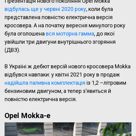
Презентація нового покоління Opel Mokka
відбулась ще у червні 2020 року
, коли була
представлена повністю електрична версія
кросовера. А на початку вересня минулого року
була оголошена
вся моторна гамма
, до якої
увійшли три двигуни внутрішнього згоряння
(ДВЗ).
В Україні ж дебют версій нового кросовера Mokka
відбувся навпаки: у квітні 2021 року в продаж
надійшла паливна комплектація
із 1,2 –літровим
бензиновим двигуном, а тепер з’явиться й
повністю електрична версія.
Opel Mokka-e