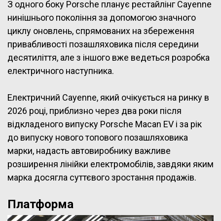
З одного боку Porsche планує рестайлінг Cayenne
нинішнього покоління за допомогою значного
циклу оновлень, спрямованих на збереження
привабливості позашляховика після середини
десятиліття, але з іншого вже ведеться розробка
електричного наступника.
Електричний Cayenne, який очікується на ринку в
2026 році, приблизно через два роки після
відкладеного випуску Porsche Macan EV і за рік
до випуску нового топового позашляховика
марки, надасть автовиробнику важливе
розширення лінійки електромобілів, завдяки яким
марка досягла суттєвого зростання продажів.
Платформа