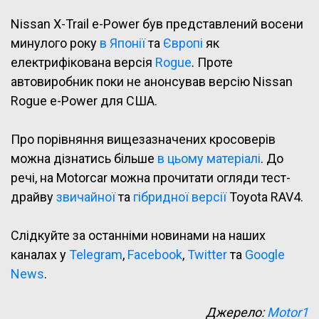
Nissan X-Trail e-Power був представлений восени
минулого року
в Японії
та
Європі
як
електрифікована версія
Rogue
. Проте
автовиробник поки не анонсував версію Nissan
Rogue e-Power для США.
Про порівняння вищезазначених кросоверів
можна дізнатись більше
в цьому матеріалі
. До
речі, на Motorcar можна прочитати огляди тест-
драйву
звичайної
та
гібридної версії
Toyota RAV4.
Слідкуйте за останніми новинами на наших
каналах у
Telegram
,
Facebook
,
Twitter
та
Google
News
.
Джерело:
Motor1