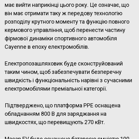
має вийти наприкінці цього року. Це означає, що
він має отримати таку ж передову технологію
розподілу крутного моменту та функцію повного
кермового управління, щоб перенести частину
фірмової динаміки спортивного автомобіля
Cayenne в епоху електромобілів.
Електропозашляховик буде сконструйований
таким чином, щоб забезпечувати безперечну
швидкість і функціональність нарівні з сучасними
електромобілями преміальної категорії.
Підтверджено, що платформа PPE оснащена
обладнанням 800 В для заряджання на
швидкостях, що перевищують 270 кВт.
Macan EV буде оснащено батареєю ємністю 100