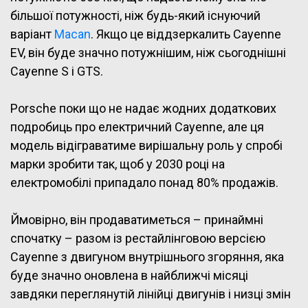
більшої потужності, ніж будь-який існуючий
варіант
Macan
. Якщо це віддзеркалить Cayenne
EV, він буде значно потужнішим, ніж сьогоднішні
Cayenne S і GTS.
Porsche поки що не надає жодних додаткових
подробиць про електричний Cayenne, але ця
модель відіграватиме вирішальну роль у спробі
марки зробити так, щоб у 2030 році на
електромобілі припадало понад 80% продажів.
Ймовірно, він продаватиметься – принаймні
спочатку – разом із рестайлінговою версією
Cayenne з двигуном внутрішнього згоряння, яка
буде значно оновлена в найближчі місяці
завдяки переглянутій лінійці двигунів і низці змін