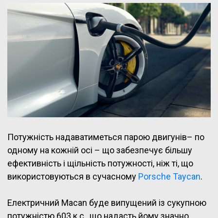
Потужність надаватиметься парою двигунів– по
одному на кожній осі – що забезпечує більшу
ефективність і щільність потужності, ніж ті, що
використовуються в сучасному
Porsche Taycan
.
Електричний Macan буде випущений із сукупною
потужністю 603 к.с., що надасть йому значно