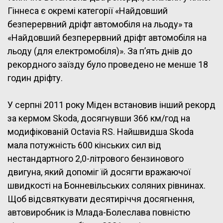
Гіннеса є окремі категорії «Найдовший
безперервний дріфт автомобіля на льоду» та
«Найдовший безперервний дріфт автомобіля на
льоду (для електромобіля)». За п’ять днів до
рекордного заїзду було проведено не менше 18
годин дріфту.
У серпні 2011 року Міден встановив інший рекорд
за кермом Skoda, досягнувши 366 км/год на
модифікованій Octavia RS. Найшвидша Skoda
мала потужність 600 кінських сил від
нестандартного 2,0-літрового бензинового
двигуна, який допоміг їй досягти вражаючої
швидкості на Бонневільських соляних рівнинах.
Щоб відсвяткувати десятиріччя досягнення,
автовиробник із Млада-Болеслава повністю