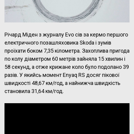
Річард Міден з журналу Evo сів за кермо першого
електричного позашляховика Skoda і зумів
проїхати боком 7,35 кілометра. Захоплива пригода
по колу діаметром 60 метрів зайняла 15 хвилин і
58 секунд, а отже крижане коло було подолано 39
разів. У якийсь момент Enyaq RS досяг пікової
швидкості 48,67 км/год, а найнижча швидкість
становила 31,64 км/год.