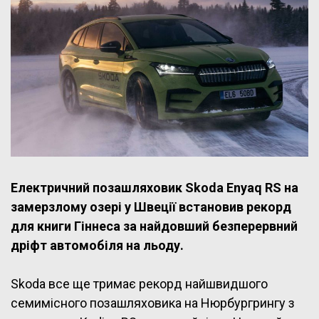
Електричний позашляховик Skoda Enyaq RS на
замерзлому озері у Швеції встановив рекорд
для книги Гіннеса за найдовший безперервний
дріфт автомобіля на льоду.
Skoda все ще тримає рекорд найшвидшого
семимісного позашляховика на Нюрбургрингу з