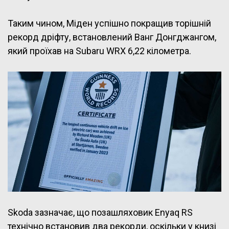
Таким чином, Міден успішно покращив торішній
рекорд дріфту, встановлений Ванг Донгджангом,
який проїхав на Subaru WRX 6,22 кілометра.
Skoda зазначає, що позашляховик Enyaq RS
технічно встановив два рекорди, оскільки у книзі