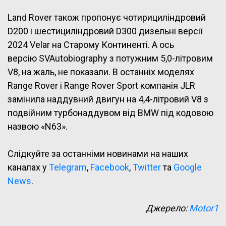
Land Rover також пропонує чотирициліндровий
D200 і шестициліндровий D300 дизельні версії
2024 Velar на Старому Континенті. А ось
версію SVAutobiography з потужним 5,0-літровим
V8, на жаль, не показали. В останніх моделях
Range Rover і Range Rover Sport компанія JLR
замінила наддувний двигун на 4,4-літровий V8 з
подвійним турбонаддувом від BMW під кодовою
назвою «N63».
Слідкуйте за останніми новинами на наших
каналах у
Telegram
,
Facebook
,
Twitter
та
Google
News
.
Джерело:
Motor1