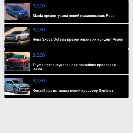
ВІДЕО
Skoda презентувала новий позашляховик Peaq
ВІДЕО
Нова Skoda Octavia презентована як концепт Vision
...
ВІДЕО
Toyota презентувала нове покоління кросовера
RAV4
ВІДЕО
Renault представила новий кросовер Symbioz