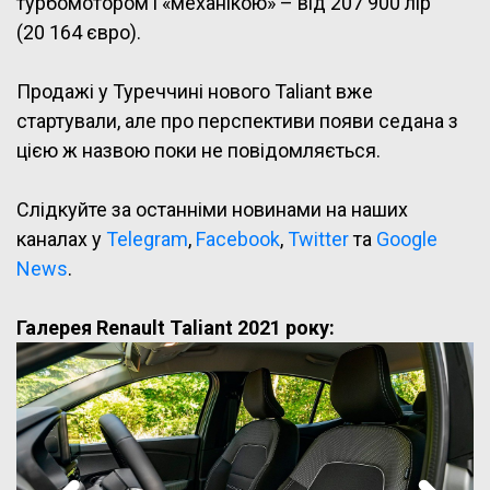
турбомотором і «механікою» – від 207 900 лір
(20 164 євро).
Продажі у Туреччині нового Taliant вже
стартували, але про перспективи появи седана з
цією ж назвою поки не повідомляється.
Слідкуйте за останніми новинами на наших
каналах у
Telegram
,
Facebook
,
Twitter
та
Google
News
.
Галерея Renault Taliant 2021 року: