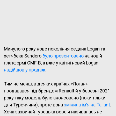
Минулого року нове покоління седана Logan та
хетчбека Sandero
було презентовано
на новій
платформі CMF-B, а вже у квітні новий Logan
надійшов у продаж
.
Тим не менш, в деяких країнах «Логан»
продавався під брендом Renault й у березні 2021
року таку модель було анонсовано (поки тільки
для Туреччини), проте вона
змінила ім’я на Taliant
.
Хоча зазвичай турецька версія називалась не