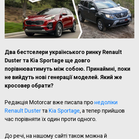
Два бестселери українського ринку Renault
Duster та Kia Sportage ще довго
порівнюватимуть між собою. Принаймні, поки
не вийдуть нові генерації моделей. Який же
кросовер обрати?
Редакція Motorcar вже писала про
недоліки
Renault Duster
та
Kia Sportage
, а тепер прийшов
час порівняти їх один проти одного.
До речі, на нашому сайті також можна й