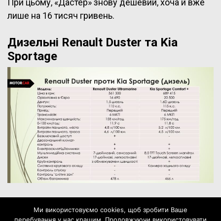
При цьому, «Дастер» знову дешевий, хоча й вже
лише на 16 тисяч гривень.
Дизельні Renault Duster та Kia
Sportage
А що ж буде, якщо порівняти дизельні версії
Ми використовуємо cookies, щоб зробити Ваше
кросоверів? Хоча тут Renault теж може
перебування у нас кращим. Продовжуючи використовувати