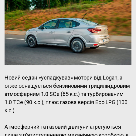
Новий седан «успадкував» мотори від Logan, а
отже оснащується бензиновими трициліндровим
атмосферним 1.0 SCe (65 к.с.) та турбированим
1.0 TCe (90 к.с.), плюс газова версія Eco LPG (100
к.с.).
Атмосферний та газовий двигуни агрегуються
лише з п’ятиступеневою механічною коробкою, а