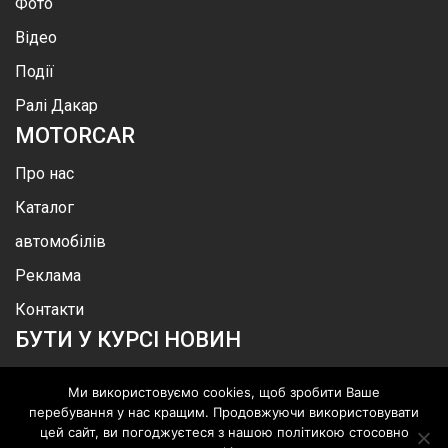
Фото
Відео
Події
Ралі Дакар
MOTOR
CAR
Про нас
Каталог
автомобілів
Реклама
Контакти
БУТИ У КУРСІ НОВИН
Ми використовуємо cookies, щоб зробити Ваше
перебування у нас кращим. Продовжуючи використовувати
цей сайт, ви погоджуєтеся з нашою політикою стосовно
.
©
MotorСar
.
Всі права захищені