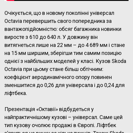
Очікується, що в новому поколінні універсал
Octavia перевершить свого попередника за
вантажопідйомністю: обсяг багажника новинки
виросте з 610 до 640 л. У довжину він
витягнеться лише на 22 мм – до 4 689 мм і стане
на 15 мм ширшим, зберігши тим самим позицію
однієї з найбільших моделей у класі. Кузов Skoda
Octavia при цьому стане більш обтічним:
коефіцієнт аеродинамічного опору повинен
зменшитися до 0,26 для універсала і до 0,24 для
ліфтбека.
Презентація «Октавії» відбудеться у
найпрактичнішому кузові – універсал. Саме цей
тип кузову очолює продажі в Європі. Ліфтбек