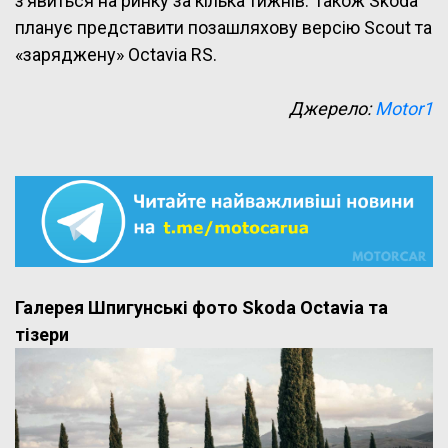
з’явиться на ринку за кілька тижнів. Також Skoda
планує представити позашляхову версію Scout та
«заряджену» Octavia RS.
Джерело:
Motor1
Галерея Шпигунські фото Skoda Octavia та
тізери