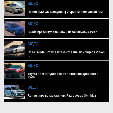
ВІДЕО
Новий BMW X5 здивував футуристичним дизайном
ВІДЕО
Skoda презентувала новий позашляховик Peaq
ВІДЕО
Нова Skoda Octavia презентована як концепт Vision
...
ВІДЕО
Toyota презентувала нове покоління кросовера
RAV4
ВІДЕО
Renault представила новий кросовер Symbioz