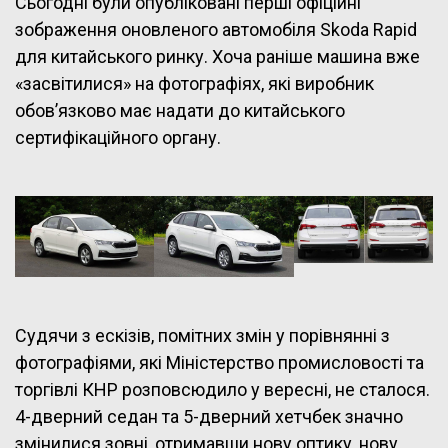
Сьогодні були опубліковані перші офіційні
зображення оновленого автомобіля Skoda Rapid
для китайського ринку. Хоча раніше машина вже
«засвітилися» на фотографіях, які виробник
обов’язково має надати до китайського
сертифікаційного органу.
Судячи з ескізів, помітних змін у порівнянні з
фотографіями, які Міністерство промисловості та
торгівлі КНР розповсюдило у вересні, не сталося.
4-дверний седан та 5-дверний хетчбек значно
змінилися зовні, отримавши нову оптику, нову