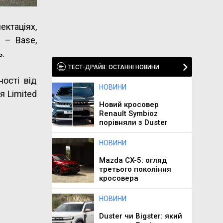
ектаціях,
й – Base,
ь.
ТЕСТ-ДРАЙВ: ОСТАННІ НОВИНИ
ності від
НОВИНИ
я Limited
Новий кросовер
Renault Symbioz
порівняли з Duster
НОВИНИ
Mazda CX-5: огляд
третього покоління
кросовера
НОВИНИ
Duster чи Bigster: який