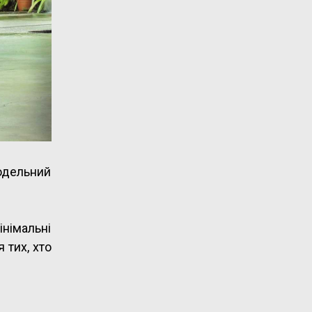
одельний
інімальні
 тих, хто