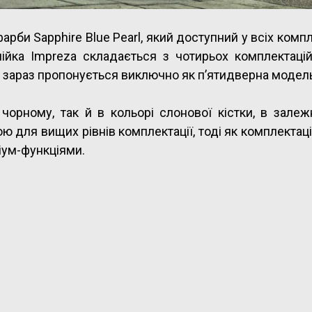
рби Sapphire Blue Pearl, який доступний у всіх компл
нійка Impreza складається з чотирьох комплектаці
ted зараз пропонується виключно як п’ятидверна модел
орному, так й в кольорі слонової кістки, в залеж
 для вищих рівнів комплектації, тоді як комплектаці
іум-функціями.