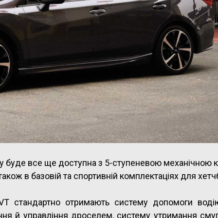
оку буде все ще доступна з 5-ступеневою механічною
також в базовій та спортивній комплектаціях для хетч
 CVT стандартно отримають систему допомоги воді
ння й управління дроселем, систему утримання смуг