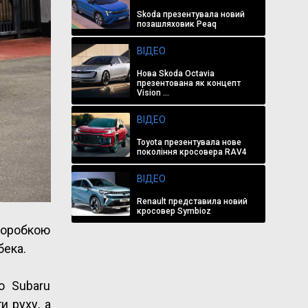
Skoda презентувала новий
позашляховик Peaq
ВІДЕО
Нова Skoda Octavia
презентована як концепт
Vision ...
ВІДЕО
Toyota презентувала нове
покоління кросовера RAV4
ВІДЕО
Renault представила новий
кросовер Symbioz
 коробкою
бека.
ю Subaru
и руху, а