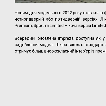
Новим для модельного 2022 року став колір фа
чотиридверній або п’ятидверній версіях. Лі
Premium, Sport та Limited – хоча версія Limi
Всередині оновлена Impreza доступна як у ч
оздоблення моделі. Шкіра також є стандартною
отримує більш висококласний інтер’єр із прем