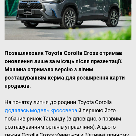
Позашляховик Toyota Corolla Cross отримав
оновлення лише за місяць після презентації.
Машина отримала версію з лівим
розташуванням керма для розширення карти
продажів.
На початку липня до родини Toyota Corolla
додалась модель кросовера
й першою його
побачив ринок Таїланду (відповідно, з правим
розташуванням органів управління). А цього
тижня Corolla Cross з’явиться у В’єтнамі, причому