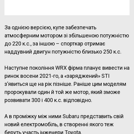
За однією версією, купе забезпечать
атмосферним мотором зі збільшеною потужністю
до 220 к.с., за іншою – спорткар отримає
наддувний двигун потужністю близько 250 к.с.
Наступне покоління WRX фірма планує вивести на
ринок восени 2021-го, а «заряджений» STI
з’явиться ще на рік пізніше. Раніше цим моделям
пророкували один й той же мотор, який зможе
розвивати 300 і 400 к.с. відповідно.
А в проміжку між ними Subaru представить свій
новий електромобіль, в створенні якого теж
беруть участь інженери Toyota.