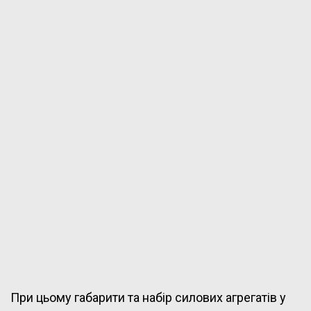
При цьому габарити та набір силових агрегатів у