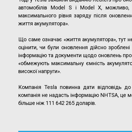
автомобілів Model S і Model X, можливо,
максимального рівня заряду після оновлен
життя акумулятора».
Що саме означає «життя акумулятора», тут н
оцінити, чи були оновлення дійсно зроблен
інформацію та документи щодо оновлень прог
«обмежують максимальну ємність акумулятор
високої напруги».
Компанія Tesla повинна дати відповідь д
компанія не надасть інформацію NHTSA, це м
більше ніж 111 642 265 доларів.