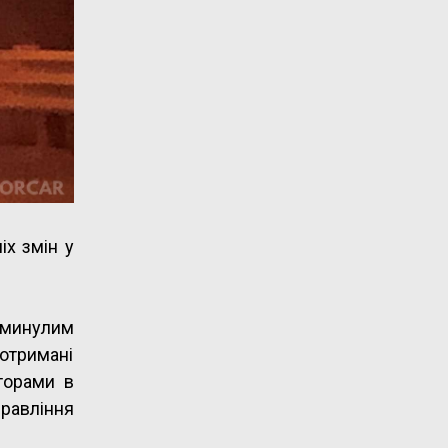
іх змін у
 минулим
 отримані
торами в
правління