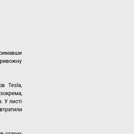
тримавши
«тривожну
в Tesla,
зокрема,
. У листі
 втратили
ів старих