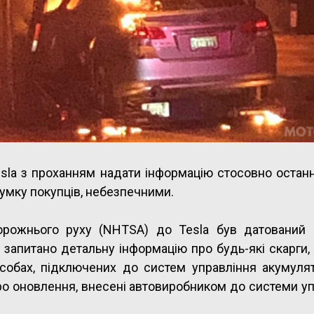
sla з проханням надати інформацію стосовно останн
думку покупців, небезпечними.
 дорожнього руху (NHTSA) до Tesla був датований
 запитано детальну інформацію про будь-які скарги,
собах, підключених до систем управління акумуля
про оновлення, внесені автовиробником до системи у