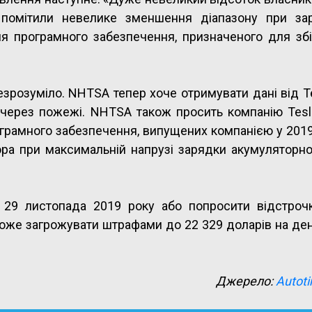
 помітили невелике зменшення діапазону при за
ня програмного забезпечення, призначеного для зб
езрозуміло. NHTSA тепер хоче отримувати дані від T
і через пожежі. NHTSA також просить компанію Tesl
рамного забезпечення, випущених компанією у 2019 
а при максимальній напрузі зарядки акумуляторної
о 29 листопада 2019 року або попросити відстроч
оже загрожувати штрафами до 22 329 доларів на ден
Джерело:
Autot