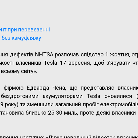
ент при перевезенні
» без камуфляжу
ання дефектів NHTSA розпочав слідство 1 жовтня, о
кості власників Tesla 17 вересня, щоб з’ясувати 
 всьому світу».
 фірмою Едварда Чена, що представляє власникі
 бездротовими акумуляторами Tesla оновилися (
19 року) та зменшили загальний пробіг електромобілів
становила близько 25-30 миль, проте деякі власники
овлення наступне: «Дуже невеликий відсоток власник