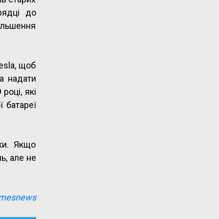
рядці до
ільшення
esla, щоб
a надати
році, які
 батареї
ки. Якщо
ь, але не
imesnews