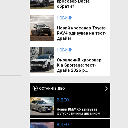
кросовер Dacia
обрати?
НОВИНИ
Новий кросовер Toyota
RAV4 здивував на тест-
драйві
НОВИНИ
Оновлений кросовер
Kia Sportage: тест-
драйв 2026 р...
ОСТАННІ ВІДЕО
ВІДЕО
Новий BMW X5 здивував
футуристичним дизайном
ВІДЕО