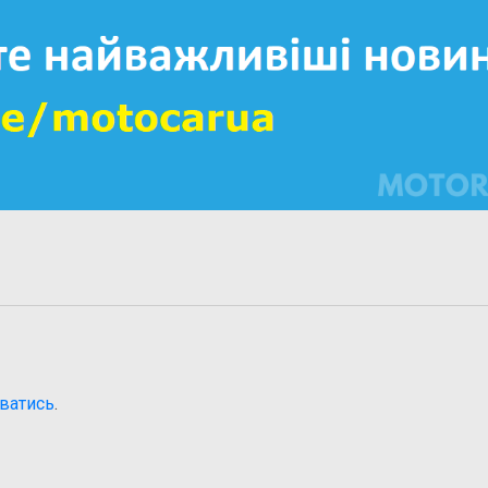
ватись
.