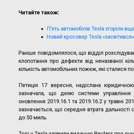
Читайте також:
П’ять автомобілів Tesla згоріли вщ
Новий кросовер Tesla «засвітився
Раніше повідомлялося, що відділ розслідув
клопотання про дефекти від неназваної кіль
кількість автомобільних пожеж, які сталися по
Петиція 17 вересня, надіслана юридичною
зазначала, що деякі системи управління
оновлення 2019.16.1 та 2019.16.2 у травні 20
зазначається, що середня втрата дальності 
до 50 миль.
Тоді у Tesla заявили виданню Reuters про он