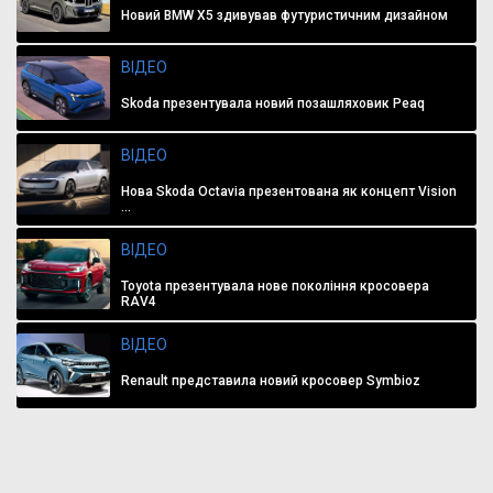
Новий BMW X5 здивував футуристичним дизайном
ВІДЕО
Skoda презентувала новий позашляховик Peaq
ВІДЕО
Нова Skoda Octavia презентована як концепт Vision
...
ВІДЕО
Toyota презентувала нове покоління кросовера
RAV4
ВІДЕО
Renault представила новий кросовер Symbioz