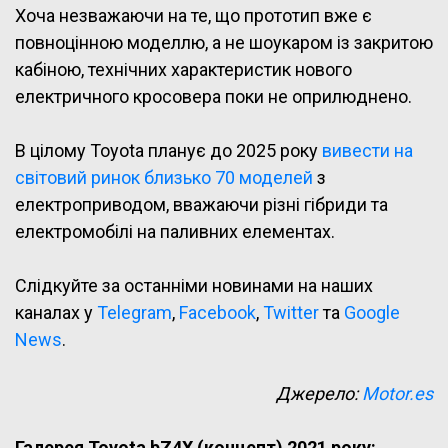
Хоча незважаючи на те, що прототип вже є
повноцінною моделлю, а не шоукаром із закритою
кабіною, технічних характеристик нового
електричного кросовера поки не оприлюднено.
В цілому Toyota планує до 2025 року
вивести на
світовий ринок близько 70 моделей
з
електроприводом, вважаючи різні гібриди та
електромобілі на паливних елементах.
Слідкуйте за останніми новинами на наших
каналах у
Telegram
,
Facebook
,
Twitter
та
Google
News
.
Джерело:
Motor.es
Галерея Toyota bZ4X (концепт) 2021 року: