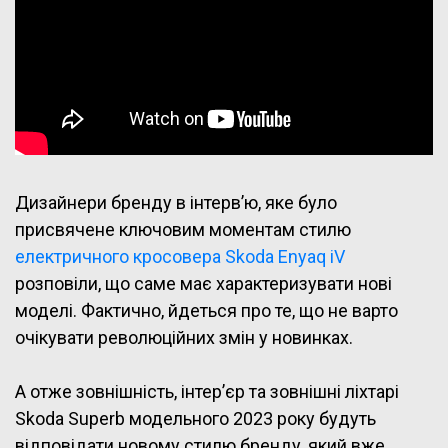
Дизайнери бренду в інтерв’ю, яке було
присвячене ключовим моментам стилю
електричного кросовера Skoda Enyaq iV
розповіли, що саме має характеризувати нові
моделі. Фактично, йдеться про те, що не варто
очікувати революційних змін у новинках.
А отже зовнішність, інтер’єр та зовнішні ліхтарі
Skoda Superb модельного 2023 року будуть
відповідати новому стилю бренду, який вже