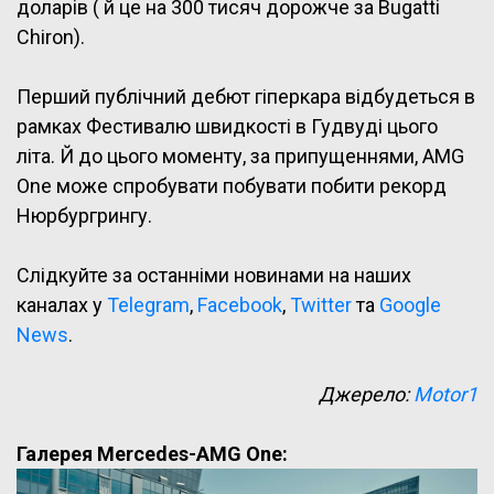
доларів ( й це на 300 тисяч дорожче за Bugatti
Chiron).
Перший публічний дебют гіперкара відбудеться в
рамках Фестивалю швидкості в Гудвуді цього
літа. Й до цього моменту, за припущеннями, AMG
One може спробувати побувати побити рекорд
Нюрбургрингу.
Слідкуйте за останніми новинами на наших
каналах у
Telegram
,
Facebook
,
Twitter
та
Google
News
.
Джерело:
Motor1
Галерея Mercedes-AMG One: