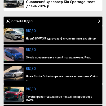
Оновлений кросовер Kia Sportage: тест-
драйв 2026 р...
ОСТАННІ ВІДЕО
ВІДЕО
Новий BMW X5 здивував футуристичним дизайном
ВІДЕО
Skoda презентувала новий позашляховик Peaq
ВІДЕО
Нова Skoda Octavia презентована як концепт Vision
...
ВІДЕО
Toyota презентувала нове покоління кросовера
RAV4