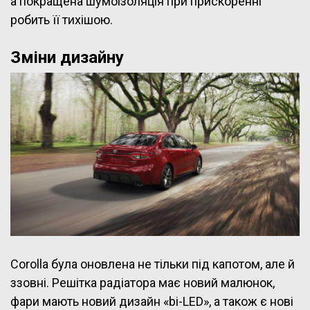
а покращена шумоізоляція при прискоренні
робить її тихішою.
Зміни дизайну
Corolla була оновлена не тільки під капотом, але й
ззовні. Решітка радіатора має новий малюнок,
фари мають новий дизайн «bi-LED», а також є нові