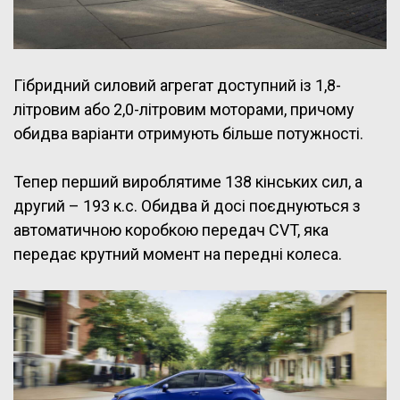
Гібридний силовий агрегат доступний із 1,8-
літровим або 2,0-літровим моторами, причому
обидва варіанти отримують більше потужності.
Тепер перший вироблятиме 138 кінських сил, а
другий – 193 к.с. Обидва й досі поєднуються з
автоматичною коробкою передач CVT, яка
передає крутний момент на передні колеса.