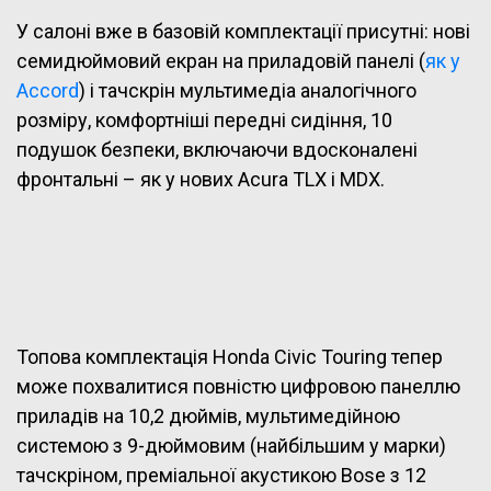
У салоні вже в базовій комплектації присутні: нові
семидюймовий екран на приладовій панелі (
як у
Accord
) і тачскрін мультимедіа аналогічного
розміру, комфортніші передні сидіння, 10
подушок безпеки, включаючи вдосконалені
фронтальні – як у нових Acura TLX і MDX.
Топова комплектація Honda Civic Touring тепер
може похвалитися повністю цифровою панеллю
приладів на 10,2 дюймів, мультимедійною
системою з 9-дюймовим (найбільшим у марки)
тачскріном, преміальної акустикою Bose з 12