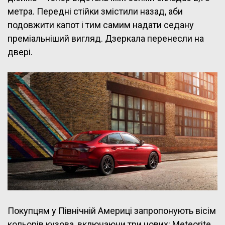
метра. Передні стійки змістили назад, аби
подовжити капот і тим самим надати седану
преміальніший вигляд. Дзеркала перенесли на
двері.
Покупцям у Північній Америці запропонують вісім
кольорів кузова, включаючи три нових: Meteorite