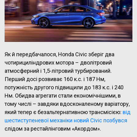
Як й передбачалося, Honda Civic зберіг два
чотирициліндрових мотора – дволітровий
атмосферний і 1,5-літровий турбирований.
Перший досі розвиває 160 к.с. і 187 Нм,
потужність другого підвищили до 183 к.с. і 240
Нм. Обидва агрегати стали економічнішими, в
тому числі – завдяки вдосконаленому варіатору,
який тепер є безальтернативною трансмісією:
від
шестиступеневої механіки новий Civic позбувся
слідом за рестайлінговим «Акордом».