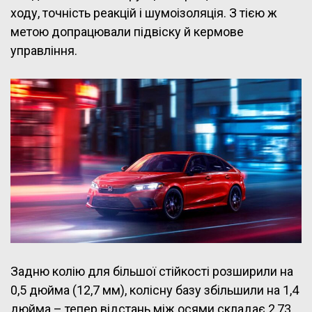
ходу, точність реакцій і шумоізоляція. З тією ж
метою допрацювали підвіску й кермове
управління.
Задню колію для більшої стійкості розширили на
0,5 дюйма (12,7 мм), колісну базу збільшили на 1,4
дюйма – тепер відстань між осями складає 2,73