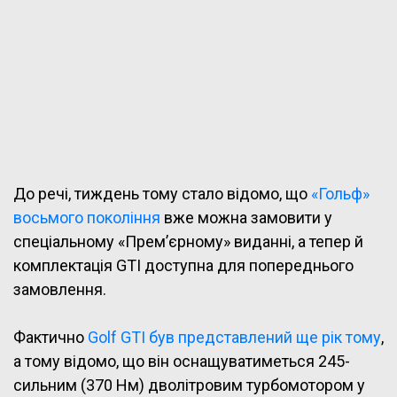
До речі, тиждень тому стало відомо, що
«Гольф»
восьмого покоління
вже можна замовити у
спеціальному «Прем’єрному» виданні, а тепер й
комплектація GTI доступна для попереднього
замовлення.
Фактично
Golf GTI був представлений ще рік тому
,
а тому відомо, що він оснащуватиметься 245-
сильним (370 Нм) дволітровим турбомотором у