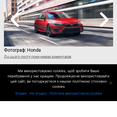
Фотограф: Honda
До цього посту поки немає коментарів
Додати свій коментар
Ми використовуємо cookies, щоб зробити Ваше
перебування у нас кращим. Продовжуючи використовувати
Щоб відправити коментар вам необхідно
цей сайт, ви погоджуєтеся з нашою політикою стосовно
cookies
авторизуватись
.
Згоден
Не згоден
Політика використання cookies