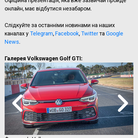
Офіційна презентація, яка вже зазвичай пройде
онлайн, має відбутися незабаром.
Слідкуйте за останніми новинами на наших
каналах у
Telegram
,
Facebook
,
Twitter
та
Google
News
.
Галерея Volkswagen Golf GTI: