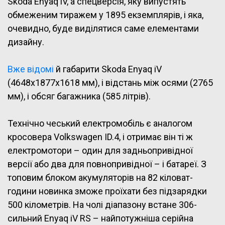
Skoda Enyaq iV, а спецверсія, яку випустять
обмеженим тиражем у 1895 екземплярів, і яка,
очевидно, буде виділятися саме елементами
дизайну.
Вже відомі
й габарити Skoda Enyaq iV
(4648x1877x1618 мм), і відстань між осями (2765
мм), і обсяг багажника (585 літрів).
Технічно чеський електромобіль є аналогом
кросовера Volkswagen ID.4, і отримає він ті ж
електромотори – один для задньопривідної
версії або два для повнопривідної – і батареї. З
топовим блоком акумуляторів на 82 кіловат-
години новинка зможе проїхати без підзарядки
500 кілометрів. На чолі діапазону встане 306-
сильний Enyaq iV RS – найпотужніша серійна