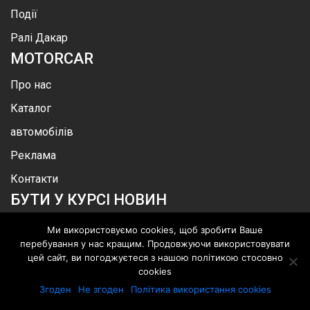
Події
Ралі Дакар
MOTOR
CAR
Про нас
Каталог
автомобілів
Реклама
Контакти
БУТИ У КУРСІ НОВИН
Ми використовуємо cookies, щоб зробити Ваше
перебування у нас кращим. Продовжуючи використовувати
цей сайт, ви погоджуєтеся з нашою політикою стосовно
cookies
.
©
MotorСar
.
Всі права захищені
Згоден
Не згоден
Політика використання cookies