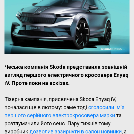
Чеська компанія Skoda представила зовнішній
вигляд першого електричного кросовера Enyaq
iV. Проте поки на ескізах.
Тізерна кампанія, присвячена Skoda Enyaq iV,
почалася ще в лютому: саме тоді
оголосили ім’я
першого серійного електрокросовера марки
та
розтлумачили його сенс. Пару тижнів тому
виробник
дозволив зазирнути в салон новинки
, а