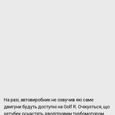
На разі, автовиробник не озвучив які саме
двигуни будуть доступні на Golf R. Очікується, що
хетчбек оснастять дволітровим турбомотором,