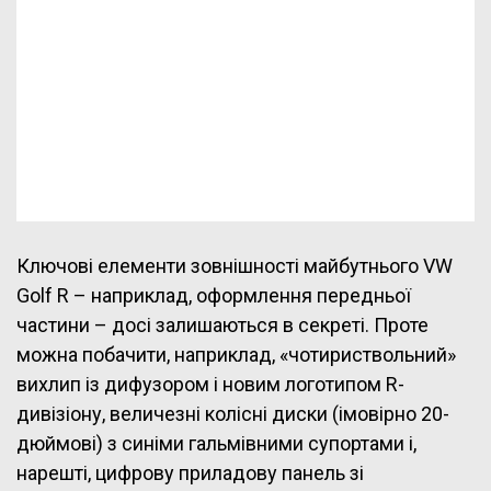
Ключові елементи зовнішності майбутнього VW
Golf R – наприклад, оформлення передньої
частини – досі залишаються в секреті. Проте
можна побачити, наприклад, «чотириствольний»
вихлип із дифузором і новим логотипом R-
дивізіону, величезні колісні диски (імовірно 20-
дюймові) з синіми гальмівними супортами і,
нарешті, цифрову приладову панель зі