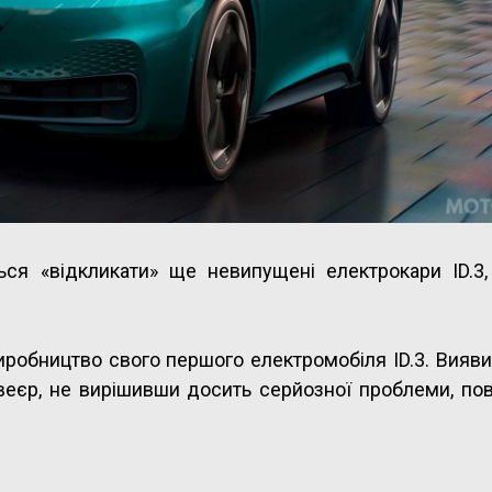
ься «відкликати» ще невипущені електрокари ID.3,
иробництво свого першого електромобіля ID.3. Вияв
еєр, не вирішивши досить серйозної проблеми, пов