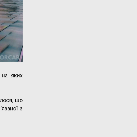
 на яких
илося, що
’язаної з