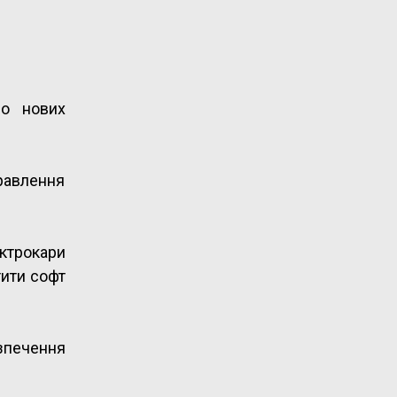
но нових
равлення
ектрокари
тити софт
зпечення