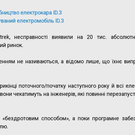
бництво електрокара ID.3
ваний електромобіль ID.3
trek, несправності виявили на 20 тис. абсолют
ий ринок.
енням не називаються, а відомо лише, що їхнє вип
кінці поточного/початку наступного року й всі ел
вони чекатимуть на інженерів, які повинні перезапус
 «бездротовим способом», а поки програмне забе
лю.