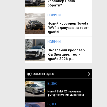
кросовер Dacia
обрати?
НОВИНИ
Новий кросовер Toyota
RAV4 здивував на тест-
драйві
НОВИНИ
Оновлений кросовер
Kia Sportage: тест-
драйв 2026 р...
ОСТАННІ ВІДЕО
ВІДЕО
Новий BMW X5 здивував
футуристичним дизайном
ВІДЕО