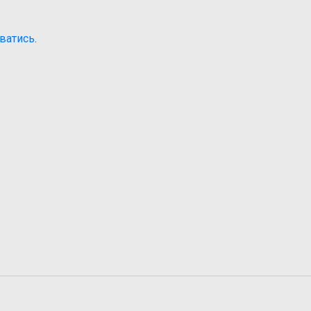
ватись
.