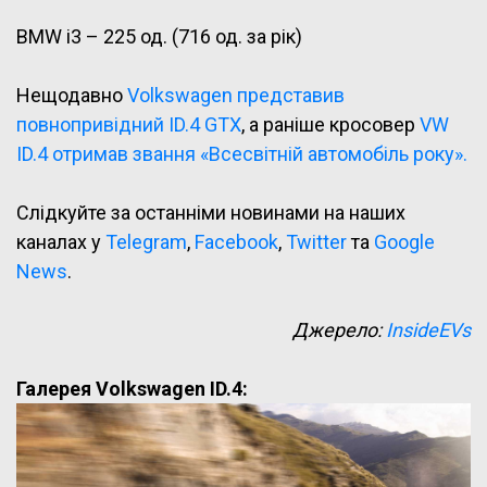
BMW i3 – 225 од. (716 од. за рік)
Нещодавно
Volkswagen представив
повнопривідний ID.4 GTX
, а раніше кросовер
VW
ID.4 отримав звання «Всесвітній автомобіль року».
Слідкуйте за останніми новинами на наших
каналах у
Telegram
,
Facebook
,
Twitter
та
Google
News
.
Джерело:
InsideEVs
Галерея Volkswagen ID.4: