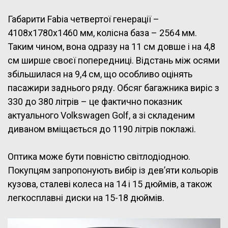
Габарити Fabia четвертої генерації –
4108x1780x1460 мм, колісна база – 2564 мм.
Таким чином, вона одразу на 11 см довше і на 4,8
см ширше своєї попередниці. Відстань між осями
збільшилася на 9,4 см, що особливо оцінять
пасажири заднього ряду. Обсяг багажника виріс з
330 до 380 літрів – це фактично показник
актуального Volkswagen Golf, а зі складеним
диваном вміщається до 1190 літрів поклажі.
Оптика може бути повністю світлодіодною.
Покупцям запропонують вибір із дев’яти кольорів
кузова, сталеві колеса на 14 і 15 дюймів, а також
легкосплавні диски на 15-18 дюймів.