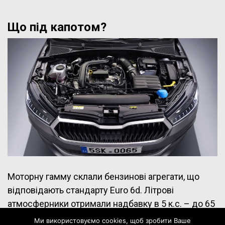
Що під капотом?
Моторну гамму склали бензинові агрегати, що
відповідають стандарту Euro 6d. Літрові
атмосферники отримали надбавку в 5 к.с. – до 65
і 80 к.с. відповідно. Обидва працюють з
Ми використовуємо cookies, щоб зробити Ваше