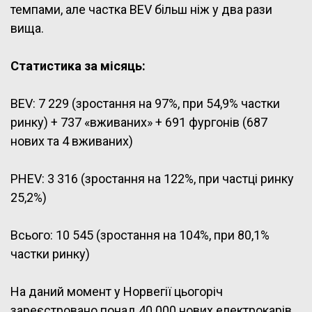
темпами, але частка BEV більш ніж у два рази
вища.
Статистика за місяць:
BEV: 7 229 (зростання на 97%, при 54,9% частки
ринку) + 737 «вживаних» + 691 фургонів (687
нових та 4 вживаних)
PHEV: 3 316 (зростання на 122%, при частці ринку
25,2%)
Всього: 10 545 (зростання на 104%, при 80,1%
частки ринку)
На даний момент у Норвегії цьогоріч
зареєстровано понад 40 000 нових електрокарів,