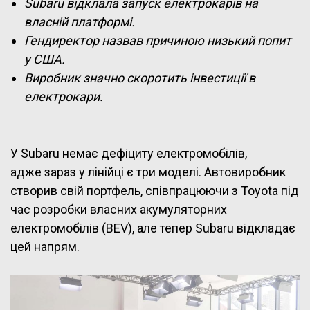
Subaru відклала запуск електрокарів на
власній платформі.
Гендиректор назвав причиною низький попит
у США.
Виробник значно скоротить інвестиції в
електрокари.
У Subaru немає дефіциту електромобілів,
адже зараз у лінійці є три моделі. Автовиробник
створив свій портфель, співпрацюючи з Toyota під
час розробки власних акумуляторних
електромобілів (BEV), але тепер Subaru відкладає
цей напрям.