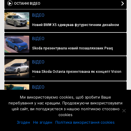
ОСТАННІ ВІДЕО
ВІДЕО
Новий BMW X5 здивував футуристичним дизайном
ВІДЕО
Skoda презентувала новий позашляховик Peaq
ВІДЕО
Нова Skoda Octavia презентована як концепт Vision
...
ВІДЕО
Ми використовуємо cookies, щоб зробити Ваше
Toyota презентувала нове покоління кросовера
RAV4
перебування у нас кращим. Продовжуючи використовувати
цей сайт, ви погоджуєтеся з нашою політикою стосовно
ВІДЕО
cookies
Згоден
Не згоден
Політика використання cookies
Renault представила новий кросовер Symbioz