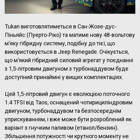
Tukan виготовлятиметься в Сан-Жозе-дус-
Піньяйс (Пуерто-Ріко) та матиме нову 48-вольтову
м’яку гібридну систему, подібну до тієї, що
використовується в Jeep Renegade. Очікується,
що м’який гібридний силовий агрегат у поєднанні
з 1,5-літровим двигуном з турбонаддувом буде
доступний принаймні у вищих комплектаціях.
Цей 1,5-літровий двигун є еволюцією поточного
1.4 TFSI від Taos, оснащений чотирициліндровим
двигуном, турбонаддувом та безпосереднім
уприскуванням, і вже може бути розроблений як
варіант з гнучким паливом (етанол/бензин).
Збільшення потужності чи крутного моменту не