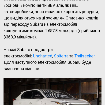
«основні» компоненти BEV, але, як і інші
автовиробники, вона «значно скоротить ресурси,
що виділяються на ці зусилля». Списання коштів
від переходу Subaru на електромобілі
коштуватиме компанії ¥57,8 мільярда (приблизно
$363,9 мільйона).
Наразі Subaru продає три
електромобілі:
Uncharted
,
Solterra
та
Trailseeker
.
Доля наступного електромобіля Subaru буде
визначена пізніше.