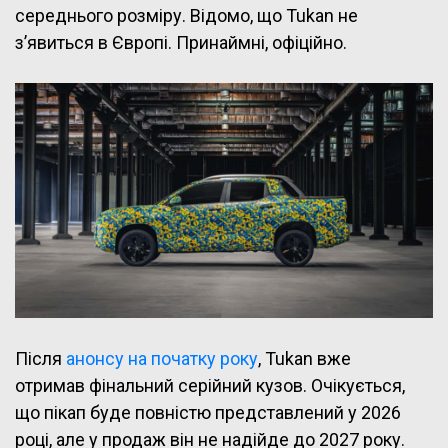
середнього розміру. Відомо, що Tukan не
з’явиться в Європі. Принаймні, офіційно.
Після
анонсу на початку року
, Tukan вже
отримав фінальний серійний кузов. Очікується,
що пікап буде повністю представлений у 2026
році, але у продаж він не надійде до 2027 року.