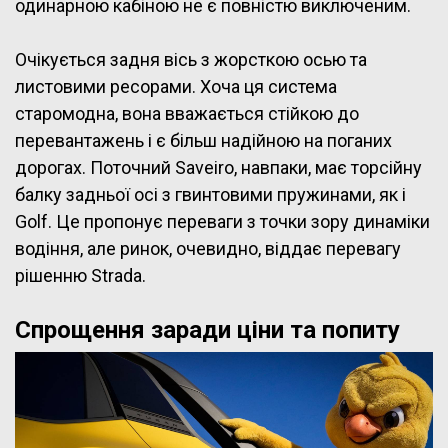
одинарною кабіною не є повністю виключеним.
Очікується задня вісь з жорсткою осью та
листовими ресорами. Хоча ця система
старомодна, вона вважається стійкою до
перевантажень і є більш надійною на поганих
дорогах. Поточний Saveiro, навпаки, має торсійну
балку задньої осі з гвинтовими пружинами, як і
Golf. Це пропонує переваги з точки зору динаміки
водіння, але ринок, очевидно, віддає перевагу
рішенню Strada.
Спрощення заради ціни та попиту