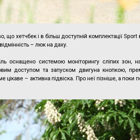
о, що хетчбек і в більш доступній комплектації Sport
відмінність – люк на даху.
біль оснащено системою моніторингу сліпих зон, на
вим доступом та запуском двигуна кнопкою, пре
 цікаве – активна підвіска. Про неї пізніше, а поки 