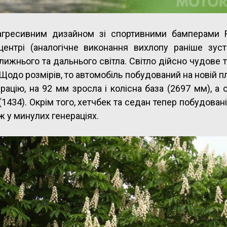
 агресивним дизайном зі спортивними бамперами R
ентрі (аналогічне виконання вихлопу раніше зустр
лижнього та дальнього світла. Світло дійсно чудове т
Щодо розмірів, то автомобіль побудований на новій п
рацію, на 92 мм зросла і колісна база (2697 мм), а 
1434). Окрім того, хетчбек та седан тепер побудовані
ж у минулих генераціях.