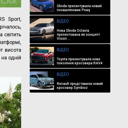
Skoda презентувала новий
позашляховик Peaq
S Sport,
ВІДЕО
ічалось,
Нова Skoda Octavia
а світить
презентована як концепт
Vision ...
латформі,
от висота
ВІДЕО
 на одній
Toyota презентувала нове
покоління кросовера RAV4
ВІДЕО
Renault представила новий
кросовер Symbioz