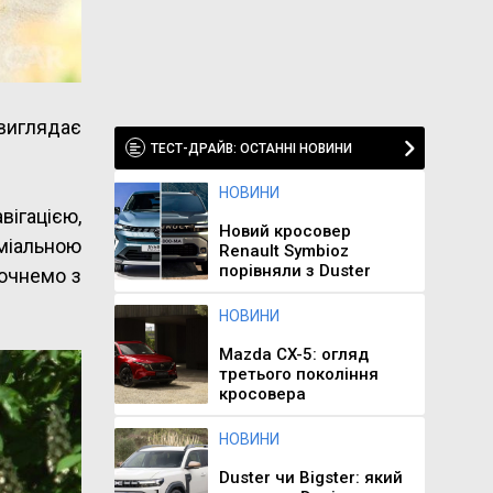
 виглядає
ТЕСТ-ДРАЙВ: ОСТАННІ НОВИНИ
НОВИНИ
вігацією,
Новий кросовер
міальною
Renault Symbioz
порівняли з Duster
почнемо з
НОВИНИ
Mazda CX-5: огляд
третього покоління
кросовера
НОВИНИ
Duster чи Bigster: який