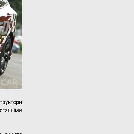
труктори
станніми