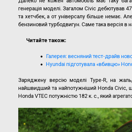
Далеко не кожен автомобіль має таку бага
генерація моделі. Загалом Civic дебютував 47 
та хетчбек, а от універсалу більше немає. Але
бензиновий турбодвигун. Саме така версія в на
Читайте також:
Галерея: весняний тест-драйв ново
Hyundai підготувала «вбивцю» Hond
Заряджену версію моделі Type-R, на жаль
найшвидший та найпотужніший Honda Civic, що
Honda VTEC потужністю 182 к. с., який агрегат