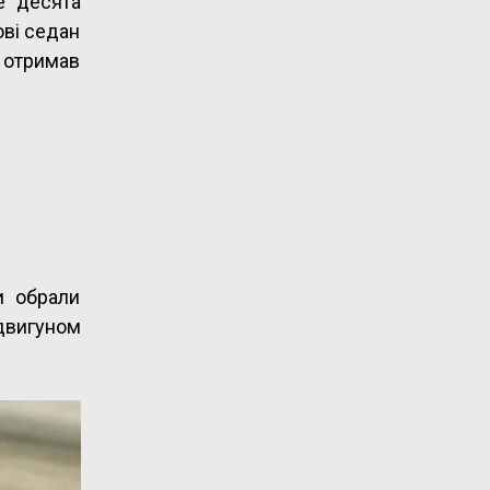
е десята
ові седан
ї отримав
и обрали
одвигуном