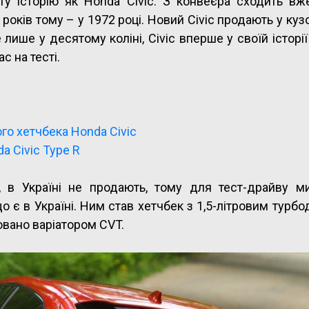
ту історію як Honda Civic. З конвеєра сходить вж
років тому – у 1972 році. Новий Civic продають у куз
 лише у десятому коліні, Civic вперше у своїй історі
с на тесті.
го хетчбека Honda Civic
a Civic Type R
, в Україні не продають, тому для тест-драйву м
 є в Україні. Ним став хетчбек з 1,5-літровим турб
овано варіатором CVT.