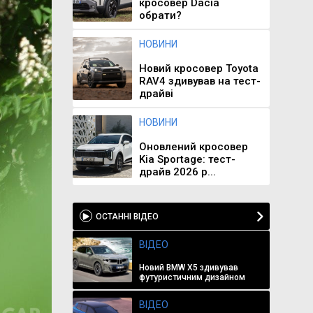
кросовер Dacia
обрати?
НОВИНИ
Новий кросовер Toyota
RAV4 здивував на тест-
драйві
НОВИНИ
Оновлений кросовер
Kia Sportage: тест-
драйв 2026 р...
ОСТАННІ ВІДЕО
ВІДЕО
Новий BMW X5 здивував
футуристичним дизайном
ВІДЕО