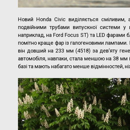
Новий Honda Civic виділяється сміливим,
подвійними трубами випускної системи у ц
наприклад, на Ford Focus ST) та LED фарами б
помітно краще фар із галогеновими лампами. 
він довший на 233 мм (4518) за дев’яту гене
автомобіля, навпаки, стала меншою на 38 мм (
базі та мають набагато менше відмінностей, ні