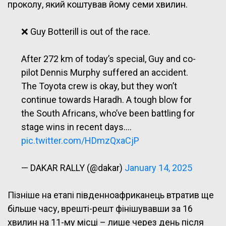
проколу, який коштував йому семи хвилин.
❌ Guy Botterill is out of the race.
After 272 km of today’s special, Guy and co-
pilot Dennis Murphy suffered an accident.
The Toyota crew is okay, but they won’t
continue towards Haradh. A tough blow for
the South Africans, who’ve been battling for
stage wins in recent days.…
pic.twitter.com/HDmzQxaCjP
— DAKAR RALLY (@dakar)
January 14, 2025
Пізніше на етапі південноафриканець втратив ще
більше часу, врешті-решт фінішувавши за 16
хвилин на 11-му місці – лише через день після