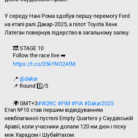
У середу Нані Рома здобув першу перемогу Ford
на етапі ралі Дакар-2025, а пілот Toyota Хенк
Латеган повернув лідерство в загальному заліку.
🔜 STAGE 10
Follow the race live ➡️
https://t.co/05kYNO2AfM
📍
@dakar
📌 Round 1️⃣/5
🌍 GMT+3
#W2RC
#FIM
#FIA
#Dakar2025
Етап №10 став першим відвідуванням
pic.twitter.com/UerphMqmSG
невблаганної пустелі Empty Quarters у Саудівській
Аравії, коли учасники долали 120 км дюн і піску
— World Rally-Raid Championship 🚗 🏍
між Харадом і Шубайтахом.
(@OfficialW2RC)
January 15, 2025