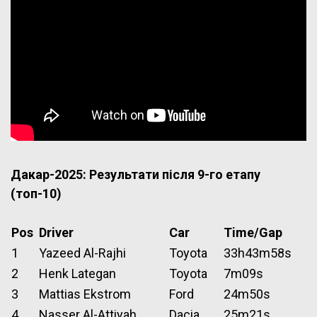
Дакар-2025: Результати після 9-го етапу
(топ-10)
Pos
Driver
Car
Time/Gap
1
Yazeed Al-Rajhi
Toyota
33h43m58s
2
Henk Lategan
Toyota
7m09s
3
Mattias Ekstrom
Ford
24m50s
4
Nasser Al-Attiyah
Dacia
25m21s