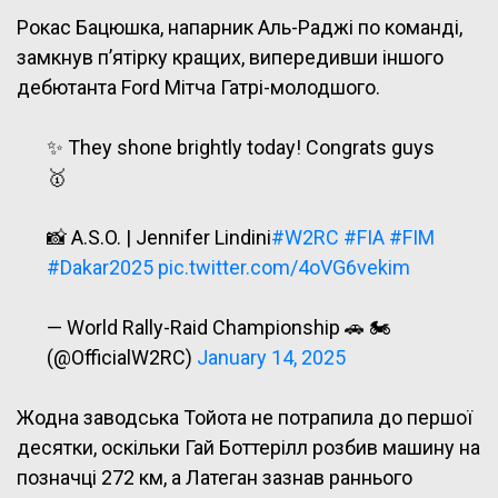
Рокас Бацюшка, напарник Аль-Раджі по команді,
замкнув п’ятірку кращих, випередивши іншого
дебютанта Ford Мітча Гатрі-молодшого.
✨ They shone brightly today! Congrats guys
🥇
📸 A.S.O. | Jennifer Lindini
#W2RC
#FIA
#FIM
#Dakar2025
pic.twitter.com/4oVG6vekim
— World Rally-Raid Championship 🚗 🏍
(@OfficialW2RC)
January 14, 2025
Жодна заводська Тойота не потрапила до першої
десятки, оскільки Гай Боттерілл розбив машину на
позначці 272 км, а Латеган зазнав раннього