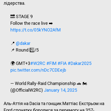
лідерства.
🔜 STAGE 9
Follow the race live ➡️
https://t.co/05kYNO2AfM
📍
@dakar
📌 Round 1️⃣/5
🌍 GMT+3
#W2RC
#FIM
#FIA
#Dakar2025
pic.twitter.com/nDc7CDEejb
— World Rally-Raid Championship 🚗 🏍
(@OfficialW2RC)
January 14, 2025
Аль-Аттія на Dacia та гонщик Маттіас Екстрьом на
Ford спочатку боролися за перемогу на 357-