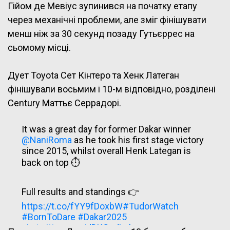
Гійом де Мевіус зупинився на початку етапу
через механічні проблеми, але зміг фінішувати
менш ніж за 30 секунд позаду Гутьєррес на
сьомому місці.
Дует Toyota Сет Кінтеро та Хенк Латеган
фінішували восьмим і 10-м відповідно, розділені
Century Маттьє Серрадорі.
It was a great day for former Dakar winner
@NaniRoma
as he took his first stage victory
since 2015, whilst overall Henk Lategan is
back on top ⏱
Full results and standings 👉
https://t.co/fYY9fDoxbW
#TudorWatch
#BornToDare
#Dakar2025
pic.twitter.com/dDKGedLehw