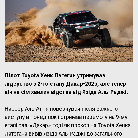
Пілот Toyota Хенк Латеган утримував
лідерство з 2-го етапу Дакар-2025, але тепер
він на сім хвилин відстав від Язіда Аль-Раджі.
Нассер Аль-Аттія повернувся після важкого
виступу в понеділок і отримав перемогу на 9-му
етапі ралі «Дакар», тоді як прокол на Toyota Хенка
Латегана вивів Язіда Аль-Раджі до загального