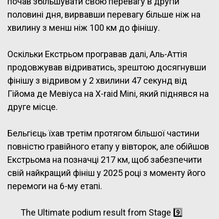
почав збільшувати свою перевагу в другій
половині дня, вирвавши перевагу більше ніж на
хвилину з менш ніж 100 км до фінішу.
Оскільки Екстрьом програвав далі, Аль-Аттія
продовжував відриватись, зрештою досягнувши
фінішу з відривом у 2 хвилини 47 секунд від
Гійома де Мевіуса на X-raid Mini, який піднявся на
друге місце.
Бельгієць їхав третім протягом більшої частини
повністю гравійного етапу у вівторок, але обійшов
Екстрьома на позначці 217 км, щоб забезпечити
свій найкращий фініш у 2025 році з моменту його
перемоги на 6-му етапі.
The Ultimate podium result from Stage 9️⃣