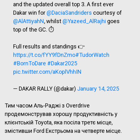
and the updated overall top 3. A first ever
Dakar win for
@DaciaSandriders
courtesy of
@AlAttiyahN
, whilst
@Yazeed_AlRajhi
goes
top of the GC. ⏱
Full results and standings 👉
https://t.co/fYY9fDnZmo
#TudorWatch
#BornToDare
#Dakar2025
pic.twitter.com/aKoplVhhIN
— DAKAR RALLY (@dakar)
January 14, 2025
Тим часом Аль-Раджі з Overdrive
продемонстрував хорошу продуктивність у
клієнтській Toyota, яка посіла третє місце,
змістивши Ford Екстрьома на четверте місце.