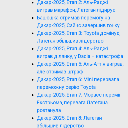
Дакар-2025, Етап 2: Аль-Раджі
виграв марафон, Латеган лідирує
Бацюшка отримав перемогу на
Дакар-2025, Сайнс завершив гонку
Дакар-2025, Етап 3: Toyota домінує,
Латеган збільшив лідерство
Дакар-2025, Етап 4: Аль-Раджі
виграв ділянку, у Dacia – катастрофа
Дакар-2025, Етап 5: Аль-Аттія виграв,
але отримав штраф
Дакар-2025, Етап 6: Mini перервала
переможну серію Toyota
Дакар-2025, Етап 7: Мораєс переміг
Екстрьома, перевага Латегана
розтанула
Дакар-2025, Етап 8: Латеган
збільшив лідерство