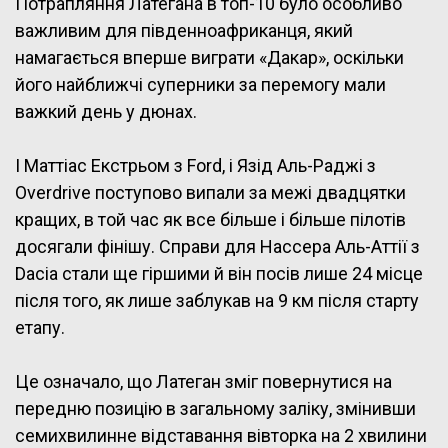
Потрапляння Латегана в топ-10 було особливо
важливим для південноафриканця, який
— DAKAR RALLY (@dakar)
January 15, 2025
намагається вперше виграти «Дакар», оскільки
його найближчі суперники за перемогу мали
важкий день у дюнах.
І Маттіас Екстрьом з Ford, і Язід Аль-Раджі з
Overdrive поступово випали за межі двадцятки
кращих, в той час як все більше і більше пілотів
досягали фінішу. Справи для Нассера Аль-Аттії з
Dacia стали ще гіршими й він посів лише 24 місце
після того, як лише заблукав на 9 км після старту
етапу.
Це означало, що Латеган зміг повернутися на
передню позицію в загальному заліку, змінивши
семихвилинне відставання вівторка на 2 хвилини