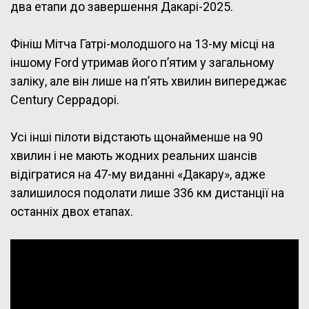
два етапи до завершення Дакарі-2025.
Фініш Мітча Гатрі-молодшого на 13-му місці на
іншому Ford утримав його п’ятим у загальному
заліку, але він лише на п’ять хвилин випереджає
Century Серрадорі.
Усі інші пілоти відстають щонайменше на 90
хвилин і не мають жодних реальних шансів
відігратися на 47-му виданні «Дакару», адже
залишилося подолати лише 336 км дистанції на
останніх двох етапах.