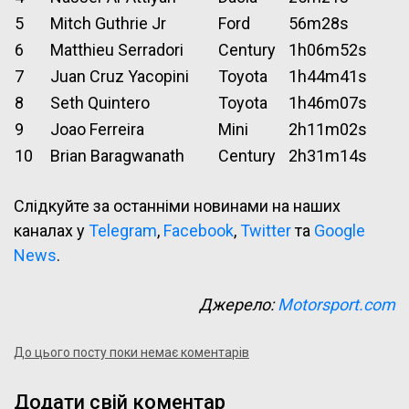
5
Mitch Guthrie Jr
Ford
56m28s
6
Matthieu Serradori
Century
1h06m52s
7
Juan Cruz Yacopini
Toyota
1h44m41s
8
Seth Quintero
Toyota
1h46m07s
9
Joao Ferreira
Mini
2h11m02s
10
Brian Baragwanath
Century
2h31m14s
Слідкуйте за останніми новинами на наших
каналах у
Telegram
,
Facebook
,
Twitter
та
Google
News
.
Джерело:
Motorsport.com
До цього посту поки немає коментарів
Додати свій коментар