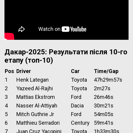
Дакар-2025: Результати після 10-го
етапу (топ-10)
Pos
Driver
Car
Time/Gap
1
Henk Lategan
Toyota
47h29m57s
2
Yazeed Al-Rajhi
Toyota
2m27s
3
Mattias Ekstrom
Ford
26m46s
4
Nasser Al-Attiyah
Dacia
30m21s
5
Mitch Guthrie Jr
Ford
54m05s
6
Matthieu Serradori
Century
59m41s
7
Juan Cruz Yacopini
Toyota
1h33m30s