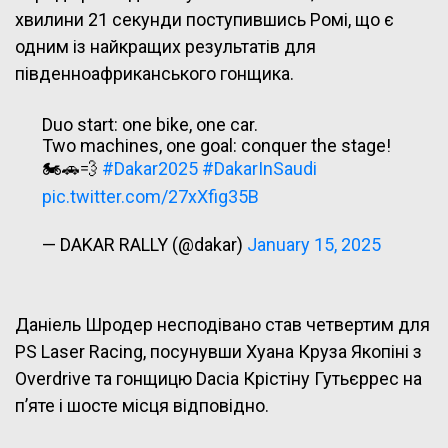
хвилини 21 секунди поступившись Ромі, що є
одним із найкращих результатів для
південноафриканського гонщика.
Duo start: one bike, one car.
Two machines, one goal: conquer the stage!
🏍️🚗💨
#Dakar2025
#DakarInSaudi
pic.twitter.com/27xXfig35B
— DAKAR RALLY (@dakar)
January 15, 2025
Даніель Шродер несподівано став четвертим для
PS Laser Racing, посунувши Хуана Круза Якопіні з
Overdrive та гонщицю Dacia Крістіну Гутьєррес на
п’яте і шосте місця відповідно.