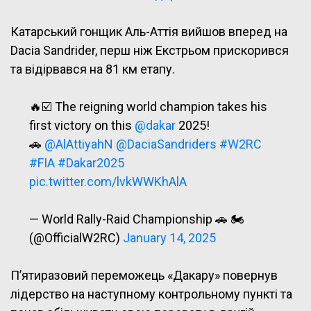
Катарський гонщик Аль-Аттія вийшов вперед на
Dacia Sandrider, перш ніж Екстрьом прискорився
та відірвався на 81 км етапу.
🔥☑️ The reigning world champion takes his
first victory on this
@dakar
2025!
🚗
@AlAttiyahN
@DaciaSandriders
#W2RC
#FIA
#Dakar2025
pic.twitter.com/lvkWWKhAlA
— World Rally-Raid Championship 🚗 🏍
(@OfficialW2RC)
January 14, 2025
П’ятиразовий переможець «Дакару» повернув
лідерство на наступному контрольному пункті та