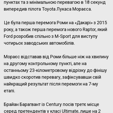
пунктах та з мінімальною перевагою в 18 секунд
випередив пілота Toyota Лукаса Мораєса.
Це була перша перемога Роми на «Дакарі» з 2015
року, а також перша перемога нового Raptor, який
Ford розробив спільно з M-Sport для виступу
чотирьох заводських автомобілів.
Мораєс відставав від Роми більше ніж на хвилину
на другому контрольному пункті, але на
останньому 23-кілометровому відрізку до фінішу
швидко скоротив перевагу, зафіксувавши свій
найкращий результат після перемоги на 7-му
етапі.
Брайан Барагвант із Century посів третє місце
серед претендентів у класі Ultimate, лише на 2