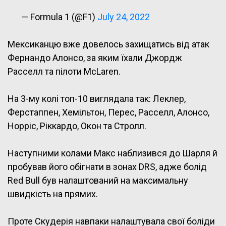
— Formula 1 (@F1)
July 24, 2022
Мексиканцю вже довелось захищатись від атак
Фернандо Алонсо, за яким їхали Джордж
Расселл та пілоти McLaren.
На 3-му колі топ-10 виглядала так: Леклер,
Ферстаппен, Хемільтон, Перес, Расселл, Алонсо,
Норріс, Ріккардо, Окон та Стролл.
Наступними колами Макс наблизився до Шарля й
пробував його обігнати в зонах DRS, адже болід
Red Bull був налаштований на максимальну
швидкість на прямих.
Проте Скудерія навпаки налаштувала свої боліди