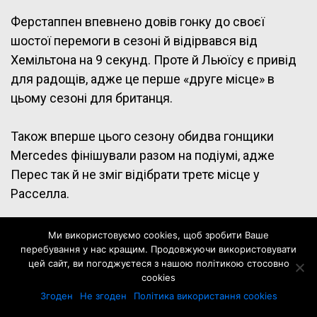
Ферстаппен впевнено довів гонку до своєї
шостої перемоги в сезоні й відірвався від
Хемільтона на 9 секунд. Проте й Льюїсу є привід
для радощів, адже це перше «друге місце» в
цьому сезоні для британця.
Також вперше цього сезону обидва гонщики
Mercedes фінішували разом на подіумі, адже
Перес так й не зміг відібрати третє місце у
Расселла.
Сайнс фінішував 5-м й відіграв 10 секунд під
Ми використовуємо cookies, щоб зробити Ваше
перебування у нас кращим. Продовжуючи використовувати
картатий прапор, але до Переса все одно
цей сайт, ви погоджуєтеся з нашою політикою стосовно
залишалось 11 с.
cookies
Згоден
Не згоден
Політика використання cookies
Алонсо зміг впевнено зберегти 6-ту позицію, а