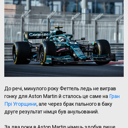
До речі, минулого року Феттель ледь не виграв
гонку для Aston Martin й сталось це саме на
Гран
Прі Угорщини
, але через брак пального в баку
друге результат німця був анульований.
За два роки в Aston Martin німець здобув лише