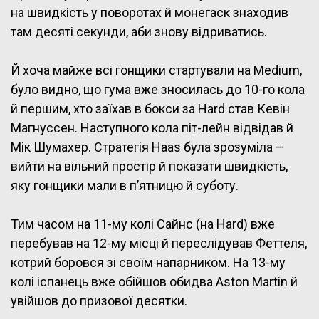
на швидкість у поворотах й монегаск знаходив
там десяті секунди, аби знову відриватись.
Й хоча майже всі гонщики стартували на Medium,
було видно, що гума вже зносилась до 10-го кола
й першим, хто заїхав в бокси за Hard став Кевін
Магнуссен. Наступного кола піт-лейн відвідав й
Мік Шумахер. Стратегія Haas була зрозуміла –
вийти на вільний простір й показати швидкість,
яку гонщики мали в п’ятницю й суботу.
Тим часом на 11-му колі Сайнс (на Hard) вже
перебував на 12-му місці й переслідував Феттеля,
котрий боровся зі своїм напарником. На 13-му
колі іспанець вже обійшов обидва Aston Martin й
увійшов до призової десятки.