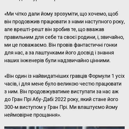
«Ми чітко дали йому зрозуміти, що хочемо, щоб
він продовжив працювати з нами наступного року,
але врешті-решт він зробив те, що вважав
правильним для себе та своєї родини, і, звичайно,
ми це поважаємо. Він провів фантастичні гонки
для нас, а за лаштунками його досвід і знання
наших інженерів були надзвичайно цінними.
«Він один із найвидатніших гравців Формули 1 усіх
часів, і для мене було великою честю працювати
з ним. Він продовжуватиме виступати за нас аж
до Гран Прі Абу-Дабі 2022 року, який стане його
300-м виступом у Гран Прі. Ми влаштуємо йому
неймовірне прощання».