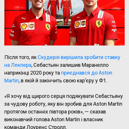
Після того, як
Скудерія вирішила зробити ставку
на Леклера
, Себастьян залишив Маранелло
наприкінці 2020 року та
приєднався до Aston
Martin
, в якій й закінчить свою кар’єру у Ф1.
«Я хочу від щирого серця подякувати Себастьяну
за чудову роботу, яку він зробив для Aston Martin
протягом останніх півтора років», — сказав
виконавчий голова Aston Martin і власник
команди Лоуренс Стролл.