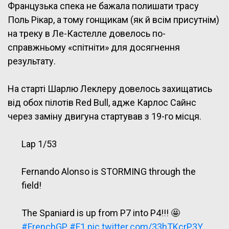
Французька спека не бажала полишати трасу
Поль Рікар, а тому гонщикам (як й всім присутнім)
на треку в Ле-Кастелле довелось по-
справжньому «спітніти» для досягнення
результату.
На старті Шарлю Леклеру довелось захищатись
від обох пілотів Red Bull, адже Карлос Сайнс
через заміну двигуна стартував з 19-го місця.
Lap 1/53
Fernando Alonso is STORMING through the
field!
The Spaniard is up from P7 into P4!!! 🤩
#FrenchGP
#F1
pic.twitter.com/33hTKcrP3Y