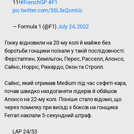
11!
#FrenchGP
#F1
pic.twitter.com/5SL5xQcmUc
— Formula 1 (@F1)
July 24, 2022
Гонку відновили на 20-му колі й майже без
боротьби гонщики поїхали у такій послідовності:
Ферстаппен, Хемільтон, Перес, Расселл, Алонсо,
Сайнс, Норріс, Ріккардо, Окон та Стролл.
Сайнс, який отримав Medium під час сефеті-кара,
почав швидко наздоганяти лідерів й обійшов
Алонсо на 22-му колі. Пізніше стало відомо, що
через помилку при виїзді з боксів на гонщика
Ferrari наклали 5-секундний штраф.
LAP 24/53