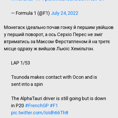
— Formula 1 (@F1)
July 24, 2022
Монегаск ідеально почав гонку й першим увійшов
у перший поворот, а ось Серхіо Перес не зміг
втриматись за Максом Ферстаппеном й на третє
місце одразу ж вийшов Льюїс Хемільтон.
LAP 1/53
Tsunoda makes contact with Ocon and is
sent into a spin
The AlphaTauri driver is still going but is down
in P20
#FrenchGP
#F1
pic.twitter.com/IoIdh66Th8