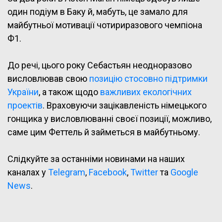
один подіум в Баку й, мабуть, це замало для
майбутньої мотивації чотириразового чемпіона
Ф1.
До речі, цього року Себастьян неодноразово
висловлював свою
позицію стосовно підтримки
України
, а також щодо
важливих екологічних
проектів
. Враховуючи зацікавленість німецького
гонщика у висловлюванні своєї позиції, можливо,
саме цим Феттель й займеться в майбутньому.
Слідкуйте за останніми новинами на наших
каналах у
Telegram
,
Facebook
,
Twitter
та
Google
News
.