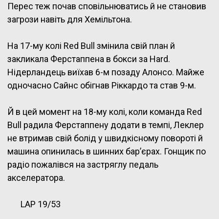
Перес теж почав сповільнюватись й не становив
загрози навіть для Хемільтона.
На 17-му колі Red Bull змінила свій план й
закликала Ферстаппена в бокси за Hard.
Нідерландець виїхав 6-м позаду Алонсо. Майже
одночасно Сайнс обігнав Ріккардо та став 9-м.
Й в цей момент на 18-му колі, коли команда Red
Bull радила Ферстаппену додати в темпі, Леклер
не втримав свій болід у швидкісному повороті й
машина опинилась в шинних бар’єрах. Гонщик по
радіо пожалівся на застряглу педаль
акселератора.
LAP 19/53