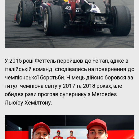
У 2015 році Феттель перейшов до Ferrari, адже в
італійській команді сподівались на повернення до
чемпіонської боротьби. Німець дійсно боровся за
титул чемпіона світу у 2017 та 2018 роках, але
обидва рази програв супернику з Mercedes
Льюїсу Хемілтону.