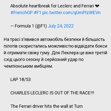
Absolute heartbreak for Leclerc and Ferrari 💔
#FrenchGP
#F1
pic.twitter.com/qUmPlzWEVn
— Formula 1 (@F1)
July 24, 2022
На трасі з’явився автомобіль безпеки й більшість
пілотів скористались можливістю відвідати бокси
й отримати свіжу гуму. Для Леклера це вже третій
схід цього сезону й серйозний удар по
чемпіонським амбіціям.
LAP 18/53
CHARLES LECLERC IS OUT OF THE RACE!!!
The Ferrari driver hits the wall at Turn