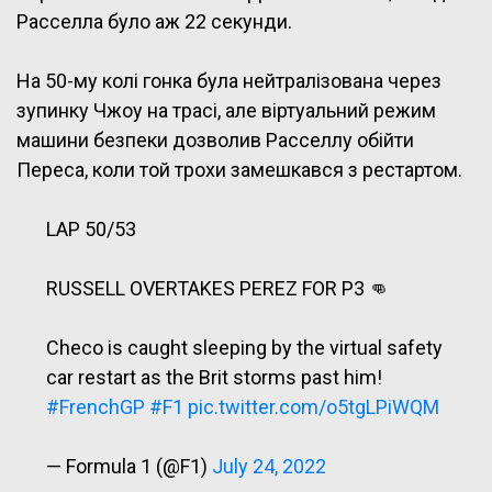
Расселла було аж 22 секунди.
На 50-му колі гонка була нейтралізована через
зупинку Чжоу на трасі, але віртуальний режим
машини безпеки дозволив Расселлу обійти
Переса, коли той трохи замешкався з рестартом.
LAP 50/53
RUSSELL OVERTAKES PEREZ FOR P3 👊
Checo is caught sleeping by the virtual safety
car restart as the Brit storms past him!
#FrenchGP
#F1
pic.twitter.com/o5tgLPiWQM
— Formula 1 (@F1)
July 24, 2022