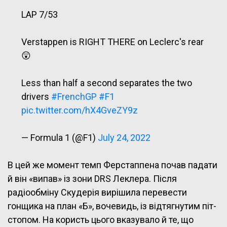
LAP 7/53
Verstappen is RIGHT THERE on Leclerc's rear
😲
Less than half a second separates the two
drivers
#FrenchGP
#F1
pic.twitter.com/hX4GveZY9z
— Formula 1 (@F1)
July 24, 2022
В цей же момент темп Ферстаппена почав падати
й він «випав» із зони DRS Леклера. Після
радіообміну Скудерія вирішила перевести
гонщика на план «Б», вочевидь, із відтягнутим піт-
стопом. На користь цього вказувало й те, що