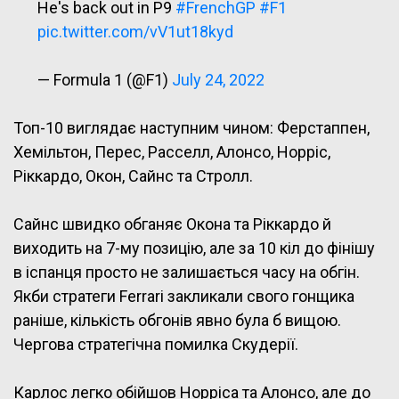
He's back out in P9
#FrenchGP
#F1
pic.twitter.com/vV1ut18kyd
— Formula 1 (@F1)
July 24, 2022
Топ-10 виглядає наступним чином: Ферстаппен,
Хемільтон, Перес, Расселл, Алонсо, Норріс,
Ріккардо, Окон, Сайнс та Стролл.
Сайнс швидко обганяє Окона та Ріккардо й
виходить на 7-му позицію, але за 10 кіл до фінішу
в іспанця просто не залишається часу на обгін.
Якби стратеги Ferrari закликали свого гонщика
раніше, кількість обгонів явно була б вищою.
Чергова стратегічна помилка Скудерії.
Карлос легко обійшов Норріса та Алонсо, але до