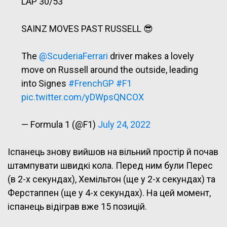
LAP 30/53
SAINZ MOVES PAST RUSSELL 😎
The
@ScuderiaFerrari
driver makes a lovely
move on Russell around the outside, leading
into Signes
#FrenchGP
#F1
pic.twitter.com/yDWpsQNCOX
— Formula 1 (@F1)
July 24, 2022
Іспанець знову вийшов на вільний простір й почав
штампувати швидкі кола. Перед ним були Перес
(в 2-х секундах), Хемільтон (ще у 2-х секундах) та
Ферстаппен (ще у 4-х секундах). На цей момент,
іспанець відіграв вже 15 позицій.