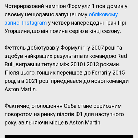
Чотириразовий чемпіон Формули 1 повідомив у
своєму нещодавно запущеному
обліковому
записі Instagram
у четвер напередодні Гран Прі
Угорщини, що він покине серію в кінці сезону.
Феттель дебютував у Формулі 1 у 2007 році та
здобув найкращих результатів із командою Red
Bull, вигравши титули між 2010 і 2013 роками.
Після цього, гонщик перейшов до Ferrari у 2015
році, а в 2021 році приєднався до нової команди
Aston Martin.
Фактично, оголошення Себа стане серйозним
поворотом на ринку пілотів Ф1 для наступного
року, звільняючи місце в Aston Martin.