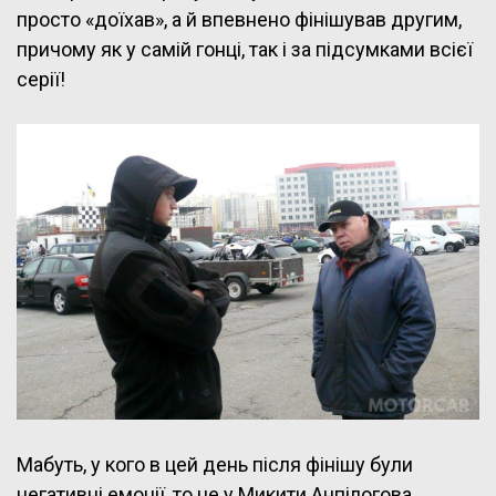
просто «доїхав», а й впевнено фінішував другим,
причому як у самій гонці, так і за підсумками всієї
серії!
Мабуть, у кого в цей день після фінішу були
негативні емоції, то це у Микити Анпілогова.