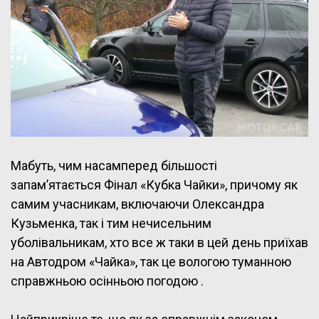
Мабуть, чим насамперед більшості
запам’ятається Фінал «Кубка Чайки», причому як
самим учасникам, включаючи Олександра
Кузьменка, так і тим нечисельним
уболівальникам, хто все ж таки в цей день приїхав
на Автодром «Чайка», так це вологою туманною
справжньою осінньою погодою .