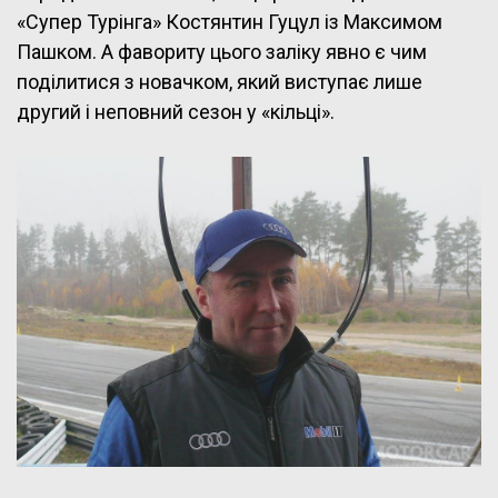
«Супер Турінга» Костянтин Гуцул із Максимом
Пашком. А фавориту цього заліку явно є чим
поділитися з новачком, який виступає лише
другий і неповний сезон у «кільці».