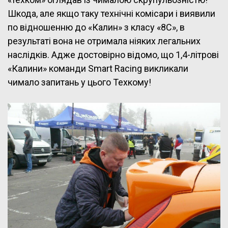
Шкода, але якщо таку технічні комісари і виявили
по відношенню до «Калин» з класу «8С», в
результаті вона не отримала ніяких легальних
наслідків. Адже достовірно відомо, що 1,4-літрові
«Калини» команди Smart Racing викликали
чимало запитань у цього Техкому!