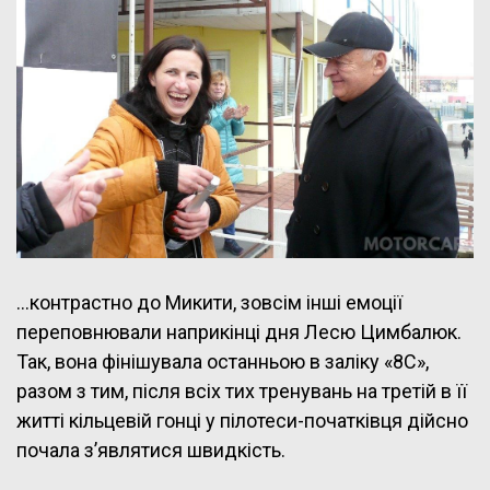
…контрастно до Микити, зовсім інші емоції
переповнювали наприкінці дня Лесю Цимбалюк.
Так, вона фінішувала останньою в заліку «8С»,
разом з тим, після всіх тих тренувань на третій в її
житті кільцевій гонці у пілотеси-початківця дійсно
почала з’являтися швидкість.