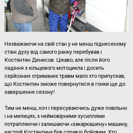
Незважаючи на свій стан у не менш піднесеному
стані духу від самого ранку перебував і
Костянтин Денисов. Цікаво, але після його
падіння з кільцевого мотоцикла і досить
серйозних отриманих травм мало хто припускав,
що Костянтин зможе повернутися в гонки ще до
завершення сезону!
Тим не менш, хоч і пересуваючись дуже повільно
і на милицях, з неймовірними зусиллями
потрапляючи і залишаючи «закаркашену» машину,
настрій Костянтина був справді бойовим. Хто