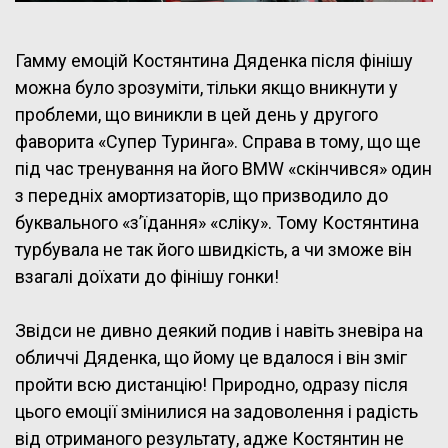
Гамму емоцій Костянтина Дяденка після фінішу
можна було зрозуміти, тільки якщо вникнути у
проблеми, що виникли в цей день у другого
фаворита «Супер Туринга». Справа в тому, що ще
під час тренування на його BMW «скінчився» один
з передніх амортизаторів, що призводило до
буквального «з’їдання» «сліку». Тому Костянтина
турбувала не так його швидкість, а чи зможе він
взагалі доїхати до фінішу гонки!
Звідси не дивно деякий подив і навіть зневіра на
обличчі Дяденка, що йому це вдалося і він зміг
пройти всю дистанцію! Природно, одразу після
цього емоції змінилися на задоволення і радість
від отриманого результату, адже Костянтин не