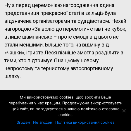
Ну а перед церемонією нагородження єдина
представниця прекрасної статі в «кільці» була
відзначена організаторами та суддівством. Нехай
нагородою «За волю до перемоги» став і не кубок,
а лише шампанське – проте емоції від цього не
стали меншими. Більше того, на відміну від
«чашки», ігристе Леся пізніше змогла розділити з
тими, хто підтримує її на цьому новому
непростому та тернистому автоспортивному
шляху.
Ми використовуємо cookies, щоб зробити Ваше
перебування у нас кращим. Продовжуючи використовувати
цей сайт, ви погоджуєтеся з нашою політикою стосовно
cookies
Згоден
Не згоден
Політика використання cookies