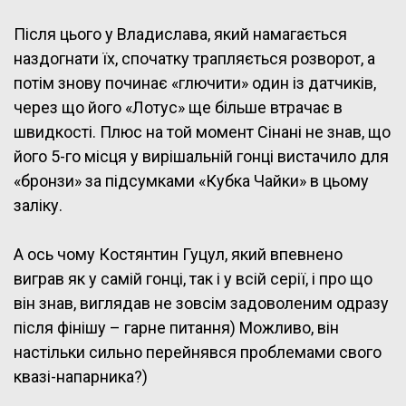
Після цього у Владислава, який намагається
наздогнати їх, спочатку трапляється розворот, а
потім знову починає «глючити» один із датчиків,
через що його «Лотус» ще більше втрачає в
швидкості. Плюс на той момент Сінані не знав, що
його 5-го місця у вирішальній гонці вистачило для
«бронзи» за підсумками «Кубка Чайки» в цьому
заліку.
А ось чому Костянтин Гуцул, який впевнено
виграв як у самій гонці, так і у всій серії, і про що
він знав, виглядав не зовсім задоволеним одразу
після фінішу – гарне питання) Можливо, він
настільки сильно перейнявся проблемами свого
квазі-напарника?)