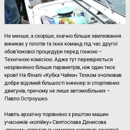
Не менше, а скоріше, значно більше хвилювання
виникає у пілотів та їхніх команд під час другої
обов’язкової процедури перед гонкою –
Технічною комісією. Адже тут перевіряється
незрівнянно більше параметрів, ніж один тиск
крові! На Фіналі «Кубка Чайки» Техком очолював
добре відомий більшості інженер зі спортивних
двигунів, причому не лише автомобільних –
Павло Остроушко.
Навіть архаїчну порівняно з рештою машин
учасників «копійку» Святослава Денисова
«техком» оглядав із чималою скрупульозністю!