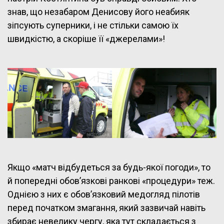
знав, що незабаром Денисову його неабияк
зіпсують суперники, і не стільки самою їх
швидкістю, а скоріше її «джерелами»!
Якщо «матч відбудеться за будь-якої погоди», то
й попередні обов’язкові ранкові «процедури» теж.
Однією з них є обов’язковий медогляд пілотів
перед початком змагання, який зазвичай навіть
збирає невелику чергу, яка тут складається з