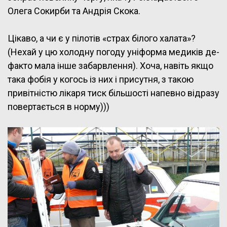
Олега Сокирби та Андрія Скока.
Цікаво, а чи є у пілотів «страх білого халата»?
(Нехай у цю холодну погоду уніформа медиків де-
факто мала інше забарвлення). Хоча, навіть якщо
така фобія у когось із них і присутня, з такою
привітністю лікаря тиск більшості напевно відразу
повертається в норму)))