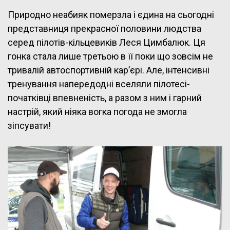
Природно неабияк померзла і єдина на сьогодні
представниця прекрасної половини людства
серед пілотів-кільцевиків Леся Цимбалюк. Ця
гонка стала лише третьою в її поки що зовсім не
тривалій автоспортивній кар’єрі. Але, інтенсивні
тренування напередодні вселяли пілотесі-
початківці впевненість, а разом з ним і гарний
настрій, який ніяка вогка погода не змогла
зіпсувати!