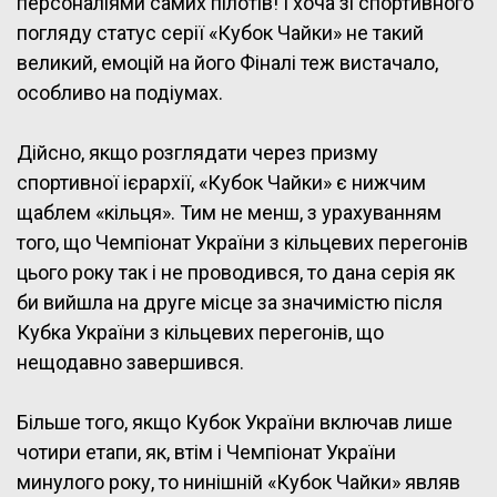
персоналіями самих пілотів! І хоча зі спортивного
погляду статус серії «Кубок Чайки» не такий
великий, емоцій на його Фіналі теж вистачало,
особливо на подіумах.
Дійсно, якщо розглядати через призму
спортивної ієрархії, «Кубок Чайки» є нижчим
щаблем «кільця». Тим не менш, з урахуванням
того, що Чемпіонат України з кільцевих перегонів
цього року так і не проводився, то дана серія як
би вийшла на друге місце за значимістю після
Кубка України з кільцевих перегонів, що
нещодавно завершився.
Більше того, якщо Кубок України включав лише
чотири етапи, як, втім і Чемпіонат України
минулого року, то нинішній «Кубок Чайки» являв