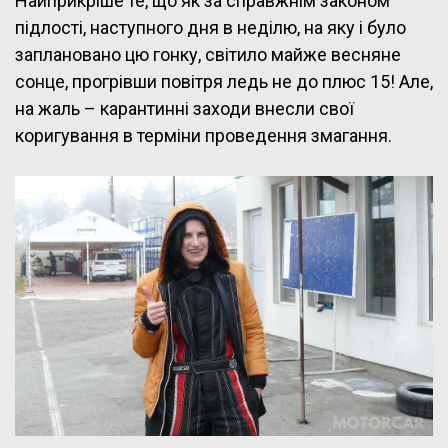
Найприкріше те, що як за справжнім законом
підлості, наступного дня в неділю, на яку і було
заплановано цю гонку, світило майже весняне
сонце, прогрівши повітря ледь не до плюс 15! Але,
на жаль – карантинні заходи внесли свої
коригування в терміни проведення змагання.