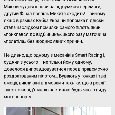
Маючи чудові шанси на підсумкові перемоги,
другий Фінал поспіль Микита сходить! Причому
якщо в рамках Кубка України поломка підвіски
стала наслідком помилки самого пілота, який
«приклався до відбійника», цього разу маточина
«полетіла» без жодних явних причин.
Не дивно, що одному з механіків Smart Racing і,
судячи з усього – не тільки йому одному, –
довелося виправдовуватися перед правомочно
роздратованим пілотом… Бувають у гонках і такі
емоції, викликані відмовами техніки, що в реалії
також є невід’ємною частиною будь-якого виду
моторспорту…