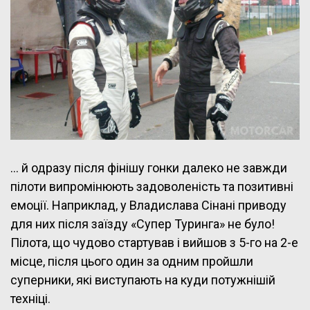
… й одразу після фінішу гонки далеко не завжди
пілоти випромінюють задоволеність та позитивні
емоції. Наприклад, у Владислава Сінані приводу
для них після заїзду «Супер Туринга» не було!
Пілота, що чудово стартував і вийшов з 5-го на 2-е
місце, після цього один за одним пройшли
суперники, які виступають на куди потужнішій
техніці.