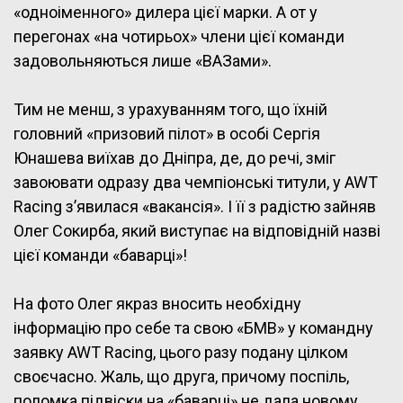
«одноіменного» дилера цієї марки. А от у
перегонах «на чотирьох» члени цієї команди
задовольняються лише «ВАЗами».
Тим не менш, з урахуванням того, що їхній
головний «призовий пілот» в особі Сергія
Юнашева виїхав до Дніпра, де, до речі, зміг
завоювати одразу два чемпіонські титули, у AWT
Racing з’явилася «вакансія». І її з радістю зайняв
Олег Сокирба, який виступає на відповідній назві
цієї команди «баварці»!
На фото Олег якраз вносить необхідну
інформацію про себе та свою «БМВ» у командну
заявку AWT Racing, цього разу подану цілком
своєчасно. Жаль, що друга, причому поспіль,
поломка підвіски на «баварці» не дала новому