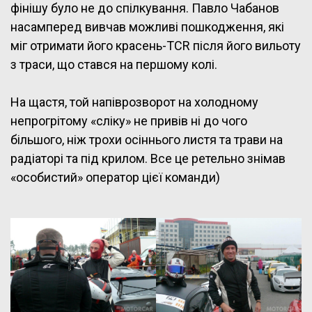
фінішу було не до спілкування. Павло Чабанов
насамперед вивчав можливі пошкодження, які
міг отримати його красень-TCR після його вильоту
з траси, що стався на першому колі.
На щастя, той напіврозворот на холодному
непрогрітому «сліку» не привів ні до чого
більшого, ніж трохи осіннього листя та трави на
радіаторі та під крилом. Все це ретельно знімав
«особистий» оператор цієї команди)