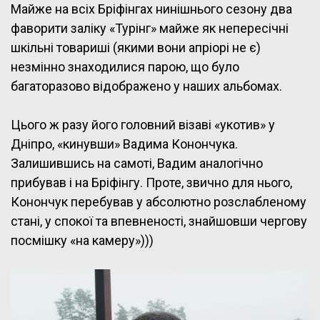
Майже на всіх Бріфінгах нинішнього сезону два
фаворити заліку «Турінг» майже як непересічні
шкільні товариші (якими вони апріорі не є)
незмінно знаходилися парою, що було
багаторазово відображено у наших альбомах.
Цього ж разу його головний візаві «укотив» у
Дніпро, «кинувши» Вадима Конончука.
Залишившись на самоті, Вадим аналогічно
прибував і на Бріфінгу. Проте, звично для нього,
Конончук перебував у абсолютно розслабленому
стані, у спокої та впевненості, знайшовши чергову
посмішку «на камеру»)))