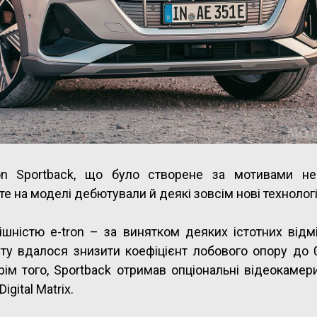
ron Sportback, що було створене за мотивами н
е на моделі дебютували й деякі зовсім нові технологі
ішністю e-tron – за винятком деяких істотних відм
у вдалося знизити коефіцієнт лобового опору до 0
ім того, Sportback отримав опціональні відеокамер
gital Matrix.