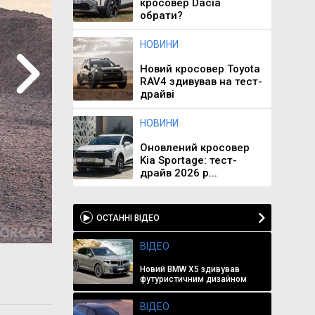
кросовер Dacia
обрати?
НОВИНИ
Новий кросовер Toyota
RAV4 здивував на тест-
драйві
НОВИНИ
Оновлений кросовер
Kia Sportage: тест-
драйв 2026 р...
ОСТАННІ ВІДЕО
ВІДЕО
Новий BMW X5 здивував
футуристичним дизайном
ВІДЕО