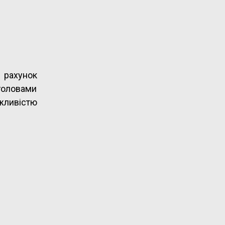
а рахунок
головами
жливістю