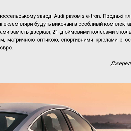
юссельському заводі Audi разом з e-tron. Продажі п
і екземпляри будуть виконані в особливій комплектаці
ерами замість дзеркал, 21-дюймовими колесами з ко
ям, матричною оптикою, спортивними кріслами з о
 євро.
Джерел