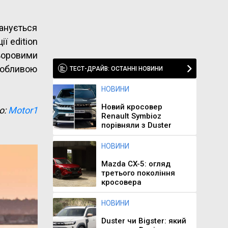
ланується
ї edition
льоровими
собливою
ТЕСТ-ДРАЙВ: ОСТАННІ НОВИНИ
НОВИНИ
Новий кросовер
о:
Motor1
Renault Symbioz
порівняли з Duster
НОВИНИ
Mazda CX-5: огляд
третього покоління
кросовера
НОВИНИ
Duster чи Bigster: який