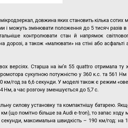
 мікродзеркал, довжина яких становить кілька сотих м
 і можуть змінювати положення до 5 тисяч разів в
тальніше контролювати стан й напрямок світловог
на дорозі, а також «малювати» на стіні або асфальті 
вох версіях. Старша на ім’я 55 quattro отримала ту
тромотора сукупною потужністю у 360 к.с. та 561 Нм
км/год за 6,6 секунди. У моделі також є режим «ове
64 Нм, а час розгону зменшується до 5,7 с.
сильну силову установку та компактнішу батарею. Як
км (що помітно більше за Audi e-tron), то запас ходу
8 секунди, максимальна швидкість – 190 км/год: на 