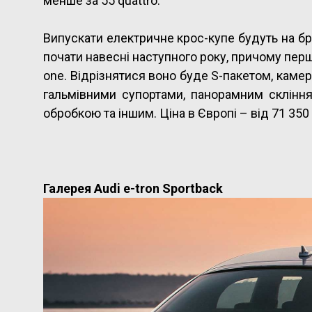
менше за 55 quattro.
Випускати електричне крос-купе будуть на бр
почати навесні наступного року, причому перш
one. Відрізнятися воно буде S-пакетом, кам
гальмівними супортами, панорамним склінн
обробкою та іншим. Ціна в Європі – від 71 350
Галерея Audi e-tron Sportback