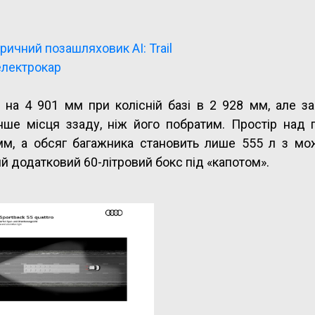
ричний позашляховик AI: Trail
електрокар
 на 4 901 мм при колісній базі в 2 928 мм, але з
нше місця ззаду, ніж його побратим. Простір над 
мм, а обсяг багажника становить лише 555 л з мо
ий додатковий 60-літровий бокс під «капотом».