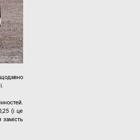
ещодавно
ї.
інностей.
,25 (і це
и замість