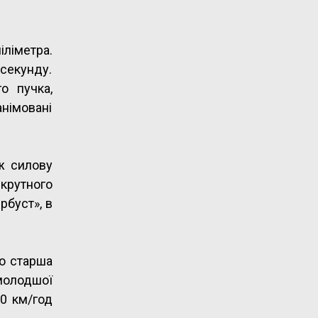
іліметра.
 секунду.
о пучка,
анімовані
 ж силову
 крутного
рбуст», в
що старша
 молодшої
10 км/год