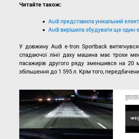
Читайте також:
Audi представила унікальний елект
Audi вирішила збудувати ще один 
У довжину Audi e-tron Sportback витягнувся
спадаючої лінії даху машина має трохи ме
пасажирів другого ряду зменшився на 20 
збільшення до 1 595 л. Крім того, передбачен