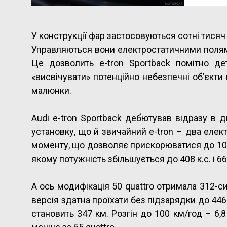
У конструкції фар застосовуються сотні тисяч
Управляються вони електростатичними полями
Це дозволить e-tron Sportback помітно де
«висвічувати» потенційно небезпечні об’єкти 
малюнки.
Audi e-tron Sportback дебютував відразу в д
установку, що й звичайний e-tron – два елек
моменту, що дозволяє прискорюватися до 100 
якому потужність збільшується до 408 к.с. і 6
А ось модифікація 50 quattro отримала 312-
версія здатна проїхати без підзарядки до 446 
становить 347 км. Розгін до 100 км/год – 6,