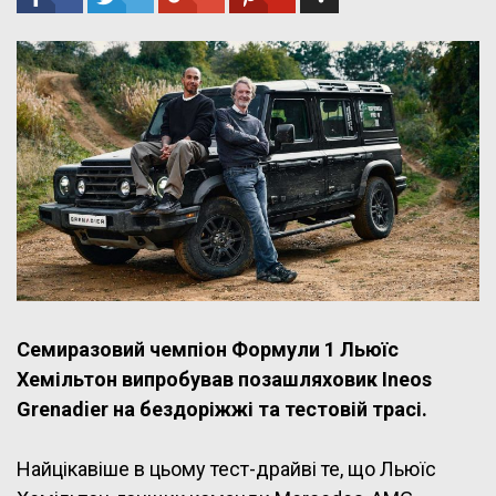
Семиразовий чемпіон Формули 1 Льюїс
Хемільтон випробував позашляховик Ineos
Grenadier на бездоріжжі та тестовій трасі.
Найцікавіше в цьому тест-драйві те, що Льюїс