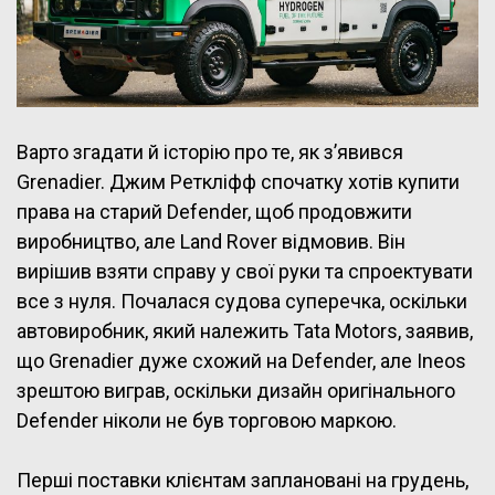
Варто згадати й історію про те, як з’явився
Grenadier. Джим Реткліфф спочатку хотів купити
права на старий Defender, щоб продовжити
виробництво, але Land Rover відмовив. Він
вирішив взяти справу у свої руки та спроектувати
все з нуля. Почалася судова суперечка, оскільки
автовиробник, який належить Tata Motors, заявив,
що Grenadier дуже схожий на Defender, але Ineos
зрештою виграв, оскільки дизайн оригінального
Defender ніколи не був торговою маркою.
Перші поставки клієнтам заплановані на грудень,