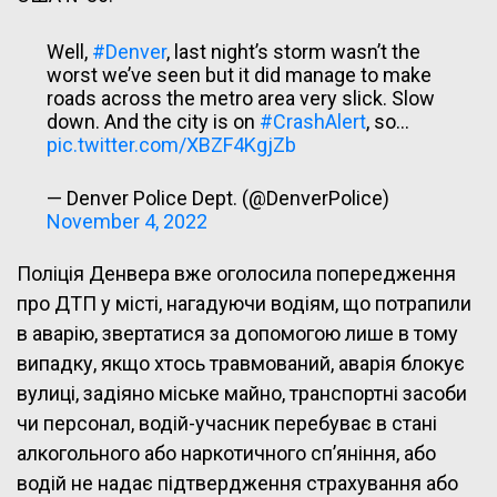
Well,
#Denver
, last night’s storm wasn’t the
worst we’ve seen but it did manage to make
roads across the metro area very slick. Slow
down. And the city is on
#CrashAlert
, so…
pic.twitter.com/XBZF4KgjZb
— Denver Police Dept. (@DenverPolice)
November 4, 2022
Поліція Денвера вже оголосила попередження
про ДТП у місті, нагадуючи водіям, що потрапили
в аварію, звертатися за допомогою лише в тому
випадку, якщо хтось травмований, аварія блокує
вулиці, задіяно міське майно, транспортні засоби
чи персонал, водій-учасник перебуває в стані
алкогольного або наркотичного сп’яніння, або
водій не надає підтвердження страхування або