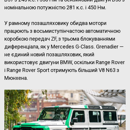
номінальною потужністю 281 к.с. і 450 Нм.
У рамному позашляховику обидва мотори
працюють з восьмиступінчастою автоматичною
коробкою передач ZF, з трьома блокуваннями
диференціала, як у Mercedes G-Class. Grenadier —
не єдиний новий позашляховик, який
використовує двигуни BMW, оскільки Range Rover
і Range Rover Sport отримують більший V8 N63 з
Мюнхена.