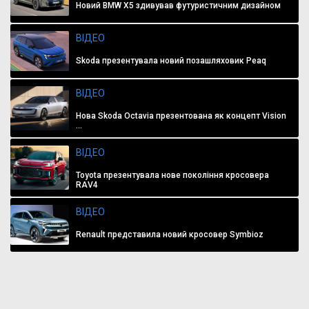
Новий BMW X5 здивував футуристичним дизайном
ВІДЕО
Skoda презентувала новий позашляховик Peaq
ВІДЕО
Нова Skoda Octavia презентована як концепт Vision
...
ВІДЕО
Toyota презентувала нове покоління кросовера
RAV4
ВІДЕО
Renault представила новий кросовер Symbioz