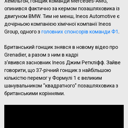
Хемільтон, гонщик команди Mercedes-AMG,
опинився фактично за кермом позашляховика із
двигуном BMW. Тим не менш, Ineos Automotive є
дочірньою компанією хімічної компанії Ineos
Group, одного з
головних спонсорів команди Ф1
.
Британський гонщик знявся в новому відео про
Grenadier, а разом з ним в кадрі
з’явився засновник Ineos Джим Реткліфф. Зайве
говорити, що 37-річний гонщик з найбільшою
кількістю перемог у Формулі 1 є великим
шанувальником “квадратного” позашляховика з
британськими коріннями.