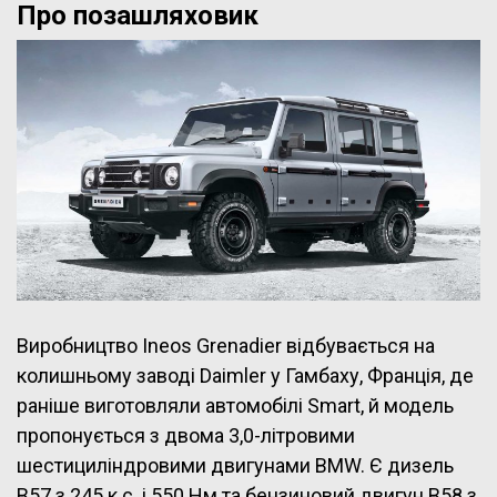
Про позашляховик
Виробництво Ineos Grenadier відбувається на
колишньому заводі Daimler у Гамбаху, Франція, де
раніше виготовляли автомобілі Smart, й модель
пропонується з двома 3,0-літровими
шестициліндровими двигунами BMW. Є дизель
B57 з 245 к.с. і 550 Нм та бензиновий двигун B58 з