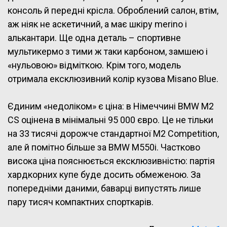
консоль й передні крісла. Оброблений салон, втім,
аж ніяк не аскетичний, а має шкіру merino і
алькантари. Ще одна деталь – спортивне
мультикермо з тими ж таки карбоном, замшею і
«нульовою» відміткою. Крім того, модель
отримала ексклюзивний колір кузова Misano Blue.
Єдиним «недоліком» є ціна: в Німеччині BMW M2
CS оцінена в мінімальні 95 000 євро. Це не тільки
на 33 тисячі дорожче стандартної M2 Competition,
але й помітно більше за BMW M550i. Частково
висока ціна пояснюється ексклюзивністю: партія
хардкорних купе буде досить обмеженою. За
попередніми даними, баварці випустять лише
пару тисяч компактних спорткарів.