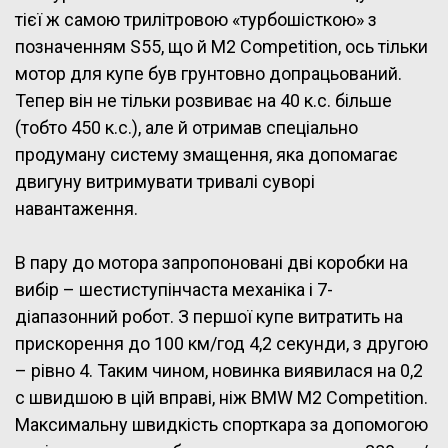
тієї ж самою трилітровою «турбошісткою» з
позначенням S55, що й M2 Competition, ось тільки
мотор для купе був грунтовно допрацьований.
Тепер він не тільки розвиває на 40 к.с. більше
(тобто 450 к.с.), але й отримав спеціально
продуману систему змащення, яка допомагає
двигуну витримувати тривалі суворі
навантаження.
В пару до мотора запропоновані дві коробки на
вибір – шестиступінчаста механіка і 7-
діапазонний робот. З першої купе витратить на
прискорення до 100 км/год 4,2 секунди, з другою
– рівно 4. Таким чином, новинка виявилася на 0,2
с швидшою в цій вправі, ніж BMW M2 Competition.
Максимальну швидкість спорткара за допомогою