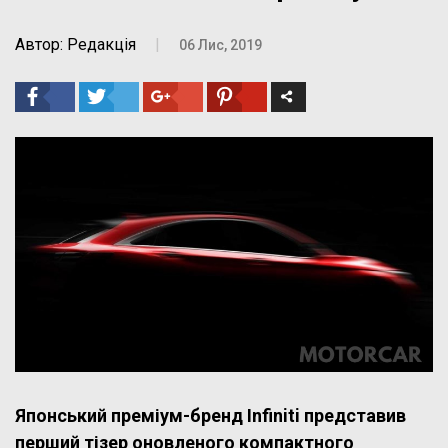
Автор: Редакція
|
06 Лис, 2019
Японський преміум-бренд Infiniti представив
перший тізер оновленого компактного