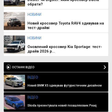
обрати?
НОВИНИ
Новий кросовер Toyota RAV4 здивував на
тест-драйві
НОВИНИ
Оновлений кросовер Kia Sportage: тест-
драйв 2026 р...
ОСТАННІ ВІДЕО
ВІДЕО
Новий BMW X5 здивував футуристичним дизайном
ВІДЕО
Skoda презентувала новий позашляховик Peaq