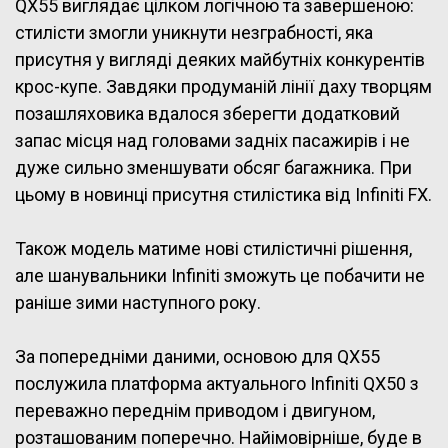
QX55 виглядає цілком логічною та завершеною:
стилісти змогли уникнути незграбності, яка
присутня у вигляді деяких майбутніх конкурентів
крос-купе. Завдяки продуманій лінії даху творцям
позашляховика вдалося зберегти додатковий
запас місця над головами задніх пасажирів і не
дуже сильно зменшувати обсяг багажника. При
цьому в новинці присутня стилістика від Infiniti FX.
Також модель матиме нові стилістичні рішення,
але шанувальники Infiniti зможуть це побачити не
раніше зими наступного року.
За попередніми даними, основою для QX55
послужила платформа актуального Infiniti QX50 з
переважно переднім приводом і двигуном,
розташованим поперечно. Найімовірніше, буде в