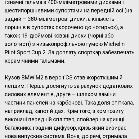
і значні гальма з 400-міліметровими дисками і
шестипоршневими супортами на передній осі (на
задній – 380-міліметрові диски, а кількість
поршнів в супортах скорочено до чотирьох), а
також 19-дюймові ковані диски (чорні або
золотисті) з низькопрофільною гумою Michelin
Pilot Sport Cup 2. За доплату спорткар забезпечать
керамічними гальмами.
Кузов BMW M2 в версії CS став жорсткішим й
легшим. Перше досягнуто за рахунок додаткових
силових елементів, друге – шляхом заміни
частини панелей на карбонові. Така доля спіткала,
наприклад, капот й дах. Крім того, з композиту
виконані передній спліттер, спойлер на кришці
багажника і задній дифузор, крізь який визирає
нова випускна система. Вона, до речі, отримала