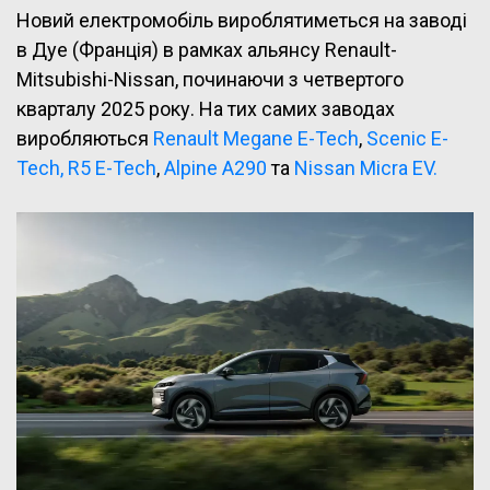
Новий електромобіль вироблятиметься на заводі
в Дуе (Франція) в рамках альянсу Renault-
Mitsubishi-Nissan, починаючи з четвертого
кварталу 2025 року. На тих самих заводах
виробляються
Renault Megane E-Tech
,
Scenic E-
Tech,
R5 E-Tech
,
Alpine A290
та
Nissan Micra EV.