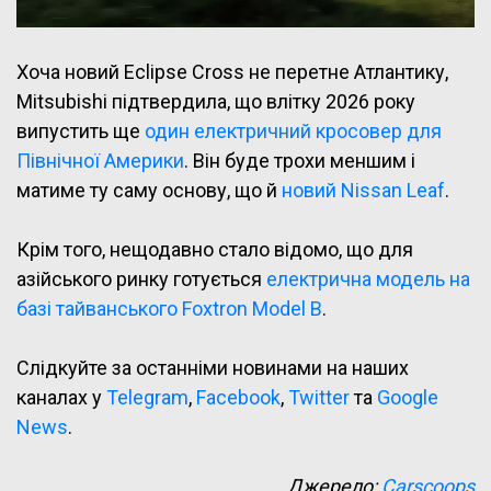
Хоча новий Eclipse Cross не перетне Атлантику,
Mitsubishi підтвердила, що влітку 2026 року
випустить ще
один електричний кросовер для
Північної Америки
. Він буде трохи меншим і
матиме ту саму основу, що й
новий Nissan Leaf
.
Крім того, нещодавно стало відомо, що для
азійського ринку готується
електрична модель на
базі тайванського Foxtron Model B
.
Слідкуйте за останніми новинами на наших
каналах у
Telegram
,
Facebook
,
Twitter
та
Google
News
.
Джерело:
Carscoops