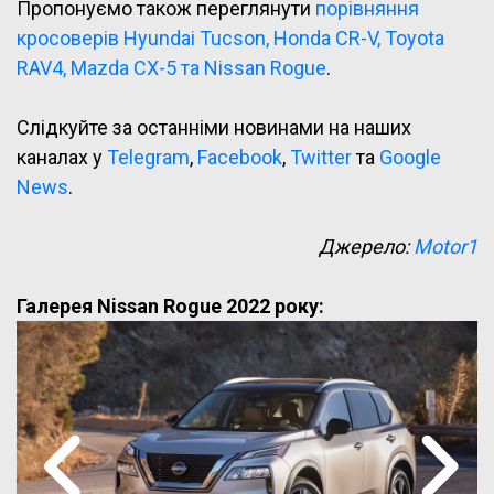
Пропонуємо також переглянути
порівняння
кросоверів Hyundai Tucson, Honda CR-V, Toyota
RAV4, Mazda CX-5 та Nissan Rogue
.
Слідкуйте за останніми новинами на наших
каналах у
Telegram
,
Facebook
,
Twitter
та
Google
News
.
Джерело:
Motor1
Галерея Nissan Rogue 2022 року: