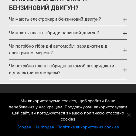
БЕНЗИНОВИЙ ДВИГУН?
Чи мають електрокари бензиновий двигун?
Чи мають плагін-гібриди паливний двигун?
Чи потрібно гібридні автомобілі заряджати від
електричної мережі?
Чи потрібно плагін-гібридні автомобілі заряджати
від електричної мережі?
НОВИНИ
Ми використовуємо cookies, щоб зробити Ваше
Стрічка автоновин
перебування у нас кращим. Продовжуючи використовувати
цей сайт, ви погоджуєтеся з нашою політикою стосовно
Презентації
cookies
Згоден
Не згоден
Політика використання cookies
Події