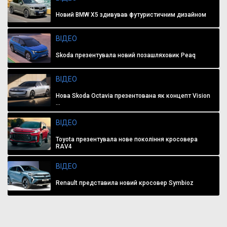
Новий BMW X5 здивував футуристичним дизайном
ВІДЕО
Skoda презентувала новий позашляховик Peaq
ВІДЕО
Нова Skoda Octavia презентована як концепт Vision
...
ВІДЕО
Toyota презентувала нове покоління кросовера
RAV4
ВІДЕО
Renault представила новий кросовер Symbioz