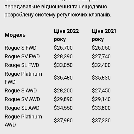
передавальне відношення та нещодавно
розроблену систему регулюючих клапанів.
Ціна 2022
Ціна 2021
Модель
року
року
Rogue S FWD
$26,700
$26,050
Rogue SV FWD
$28,390
$27,740
Rouge SL FWD
$33,050
$32,400
Rogue Platinum
$36,480
$35,830
FWD
Rogue S AWD
$28,200
$27,450
Rogue SV AWD
$29,890
$29,140
Rogue SL AWD
$34,550
$33,800
Rogue Platinum
$37,980
$37,230
AWD