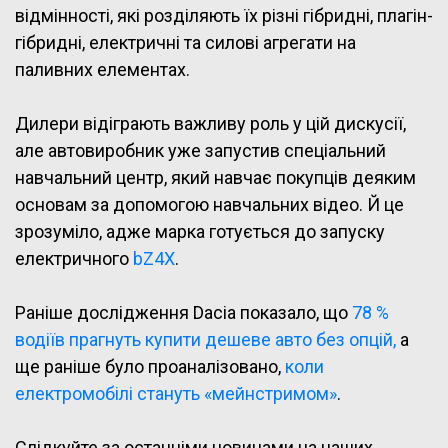
відмінності, які розділяють їх різні гібридні, плагін-
гібридні, електричні та силові агрегати на
паливних елементах.
Дилери відіграють важливу роль у цій дискусії,
але автовиробник уже запустив спеціальний
навчальний центр, який навчає покупців деяким
основам за допомогою навчальних відео. Й це
зрозуміло, адже марка готується до запуску
електричного
bZ4X
.
Раніше дослідження Dacia показало, що
78 %
водіїв прагнуть купити дешеве авто без опцій,
а
ще раніше було проаналізовано,
коли
електромобілі стануть «мейнстримом»
.
Слідкуйте за останніми новинами на наших