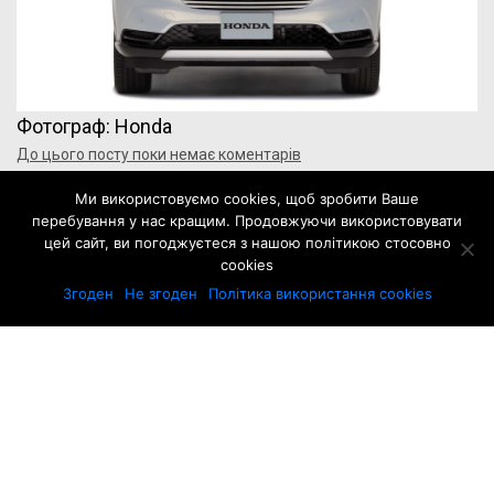
Фотограф: Honda
До цього посту поки немає коментарів
Ми використовуємо cookies, щоб зробити Ваше
Додати свій коментар
перебування у нас кращим. Продовжуючи використовувати
цей сайт, ви погоджуєтеся з нашою політикою стосовно
Щоб відправити коментар вам необхідно
cookies
авторизуватись
.
Згоден
Не згоден
Політика використання cookies