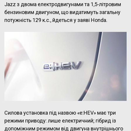
Jazz з двома електродвигунами та 1,5-літровим
бензиновим двигуном, що видатимуть загальну
потужність 129 к.с., йдеться у заяві Honda.
Силова установка під назвою «e:HEV» має три
режими приводу: лише електричний; гібрид із
допоміжним режимом від двигуна внутрішнього