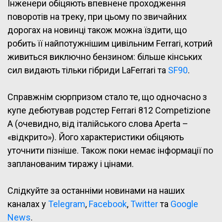
Інженери обіцяють впевнене проходження
поворотів на треку, при цьому по звичайних
дорогах на новинці також можна їздити, що
робить її найпотужнішим цивільним Ferrari, котрий
живиться виключно бензином: більше кінських
сил видають тільки гібриди LaFerrari та
SF90
.
Справжнім сюрпризом стало те, що одночасно з
купе дебютував родстер Ferrari 812 Competizione
A (очевидно, від італійського слова Aperta –
«відкрито»). Його характеристики обіцяють
уточнити пізніше. Також поки немає інформації по
запланованим тиражу і цінами.
Слідкуйте за останніми новинами на наших
каналах у
Telegram
,
Facebook
,
Twitter
та
Google
News
.