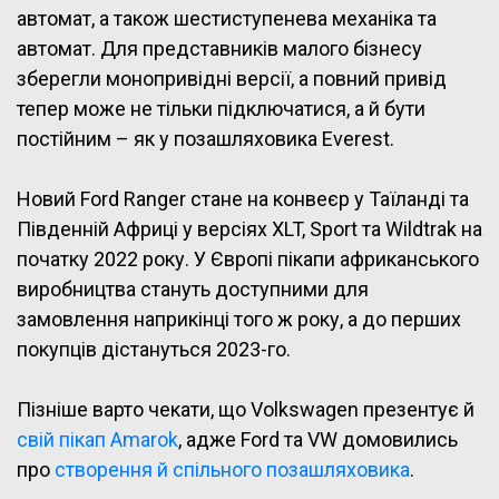
автомат, а також шестиступенева механіка та
автомат. Для представників малого бізнесу
зберегли монопривідні версії, а повний привід
тепер може не тільки підключатися, а й бути
постійним – як у позашляховика Everest.
Новий Ford Ranger стане на конвеєр у Таїланді та
Південній Африці у версіях XLT, Sport та Wildtrak на
початку 2022 року. У Європі пікапи африканського
виробництва стануть доступними для
замовлення наприкінці того ж року, а до перших
покупців дістануться 2023-го.
Пізніше варто чекати, що Volkswagen презентує й
свій пікап Amarok
, адже Ford та VW домовились
про
створення й спільного позашляховика
.