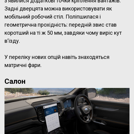
з’явилися додаткові точки кріплення вантажів.
Задні дверцята можна використовувати як
мобільний робочий стіл. Поліпшилася і
геометрична прохідність: передній звис став
коротший на ті ж 50 мм, завдяки чому виріс кут
в’їзду.
У переліку нових опцій навіть знаходяться
матричні фари.
Салон