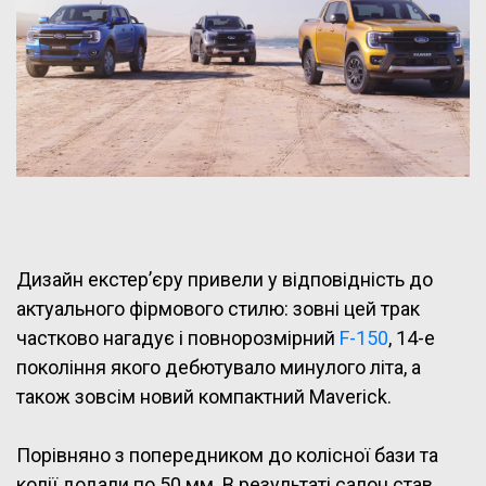
Дизайн екстер’єру привели у відповідність до
актуального фірмового стилю: зовні цей трак
частково нагадує і повнорозмірний
F-150
, 14-е
покоління якого дебютувало минулого літа, а
також зовсім новий компактний Maverick.
Порівняно з попередником до колісної бази та
колії додали по 50 мм. В результаті салон став