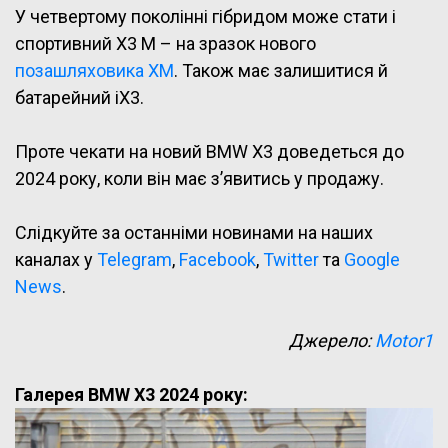
У четвертому поколінні гібридом може стати і
спортивний X3 M – на зразок нового
позашляховика XM
. Також має залишитися й
батарейний iX3.
Проте чекати на новий BMW X3 доведеться до
2024 року, коли він має з’явитись у продажу.
Слідкуйте за останніми новинами на наших
каналах у
Telegram
,
Facebook
,
Twitter
та
Google
News
.
Джерело:
Motor1
Галерея BMW X3 2024 року: