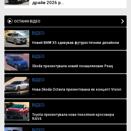
драйв 2026 р...
ОСТАННІ ВІДЕО
ВІДЕО
Новий BMW X5 здивував футуристичним дизайном
ВІДЕО
Skoda презентувала новий позашляховик Peaq
ВІДЕО
Нова Skoda Octavia презентована як концепт Vision
...
ВІДЕО
Toyota презентувала нове покоління кросовера
RAV4
ВІДЕО