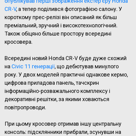
опублікував перші зображення екстер’єру Honda
CR-V
, а тепер поділився фотографією салону. У
короткому прес-релізі він описаний як більш
преміальний, зручний і високотехнологічний.
Також обіцяно більше простору всередині
кросовера.
Всередині новий Honda CR-V буде дуже схожий
на
Civic 11 генерації
, що дебютував минулого
року. У двох моделей практичні однакове кермо,
цифрова приладова панель, тачскрин
інформаційно-розважального комплексу і
декоративні решітки, за якими ховаються
повітропроводи.
При цьому кросовер отримав іншу центральну
консоль: підсклянники прибрали, зсунувши на