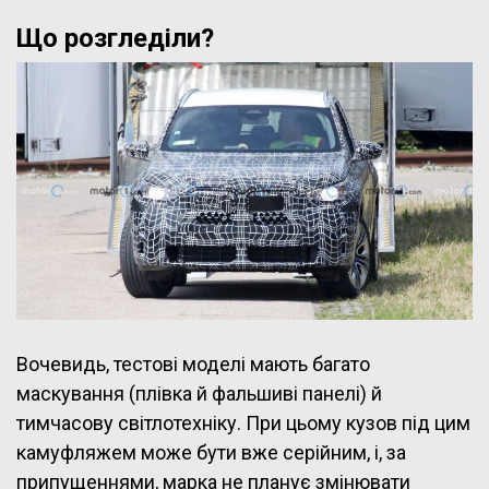
Що розгледіли?
Вочевидь, тестові моделі мають багато
маскування (плівка й фальшиві панелі) й
тимчасову світлотехніку. При цьому кузов під цим
камуфляжем може бути вже серійним, і, за
припущеннями, марка не планує змінювати