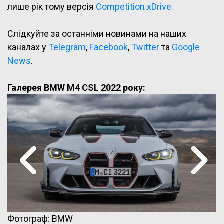
лише рік тому версія
Competition xDrive.
Слідкуйте за останніми новинами на наших
каналах у
Telegram
,
Facebook
,
Twitter
та
Google
News
.
Галерея BMW M4 CSL 2022 року:
Фотограф: BMW