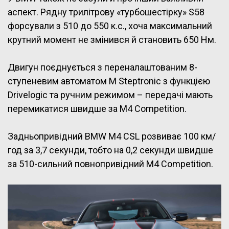
аспект. Рядну трилітрову «турбошестірку» S58
форсували з 510 до 550 к.с., хоча максимальний
крутний момент не змінився й становить 650 Нм.
Двигун поєднується з переналаштованим 8-
ступеневим автоматом M Steptronic з функцією
Drivelogic та ручним режимом – передачі мають
перемикатися швидше за M4 Competition.
Задньопривідний BMW M4 CSL розвиває 100 км/
год за 3,7 секунди, тобто на 0,2 секунди швидше
за 510-сильний повнопривідний M4 Competition.