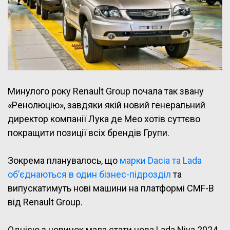
Минулого року Renault Group почала так звану
«Ренолюцію», завдяки якій новий генеральний
директор компанії Лука де Мео хотів суттєво
покращити позиції всіх брендів Групи.
Зокрема планувалось, що
марки Dacia та Lada
об’єднаються в один бізнес-підрозділ
та
випускатимуть нові машини на платформі CMF-B
від Renault Group.
Однією з новинок мала стати нова Lada Niva 2024