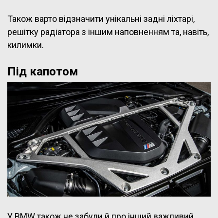
Також варто відзначити унікальні задні ліхтарі,
решітку радіатора з іншим наповненням та, навіть,
килимки.
Під капотом
У BMW також не забули й про інший важливий