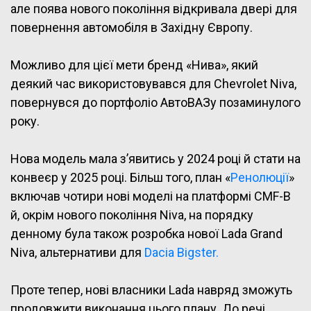
але поява нового покоління відкривала двері для
повернення автомобіля в Західну Європу.
Можливо для цієї мети бренд «Нива», який
деякий час використовувався для Chevrolet Niva,
повернувся до портфоліо АвтоВАЗу позаминулого
року.
Нова модель мала з’явитись у 2024 році й стати на
конвеєр у 2025 році. Більш того, план «
Ренолюції
»
включав чотири нові моделі на платформі CMF-B
й, окрім нового покоління Niva, на порядку
денному була також розробка нової Lada Grand
Niva, альтернативи для
Dacia Bigster.
Проте тепер, нові власники Lada навряд зможуть
продовжити виконання цього плану. До речі,