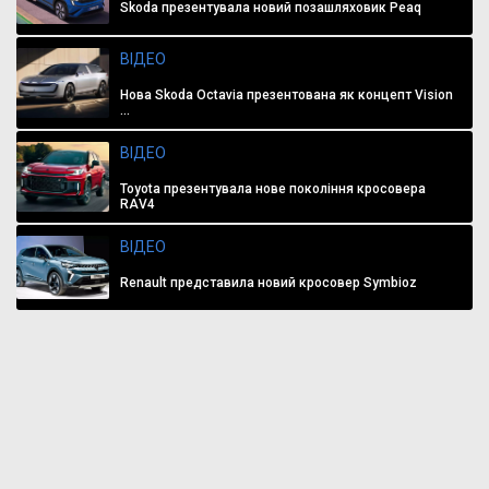
Skoda презентувала новий позашляховик Peaq
ВІДЕО
Нова Skoda Octavia презентована як концепт Vision
...
ВІДЕО
Toyota презентувала нове покоління кросовера
RAV4
ВІДЕО
Renault представила новий кросовер Symbioz