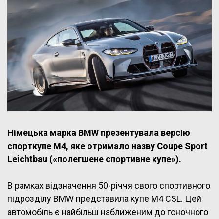
Німецька марка BMW презентувала версію
спорткупе M4, яке отримало назву Coupe Sport
Leichtbau («полегшене спортивне купе»).
В рамках відзначення 50-річчя свого спортивного
підрозділу BMW представила купе M4 CSL. Цей
автомобіль є найбільш наближеним до гоночного