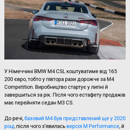
У Німеччині BMW M4 CSL коштуватиме від 165
200 євро, тобто у півтора рази дорожче за M4
Competition. Виробництво стартує у липні й
завершиться за рік. Після чого естафету продажів
має перейняти седан M3 CS.
До речі,
базовий M4 був представлений ще у 2020
році
, після чого з’явилась
версія M Performance
, й