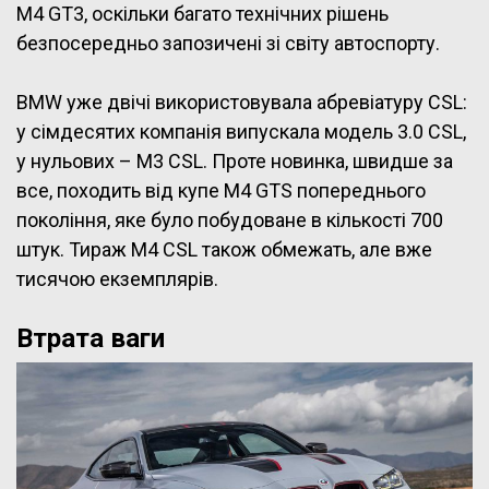
M4 GT3, оскільки багато технічних рішень
безпосередньо запозичені зі світу автоспорту.
BMW уже двічі використовувала абревіатуру CSL:
у сімдесятих компанія випускала модель 3.0 CSL,
у нульових – M3 CSL. Проте новинка, швидше за
все, походить від купе M4 GTS попереднього
покоління, яке було побудоване в кількості 700
штук. Тираж M4 CSL також обмежать, але вже
тисячою екземплярів.
Втрата ваги