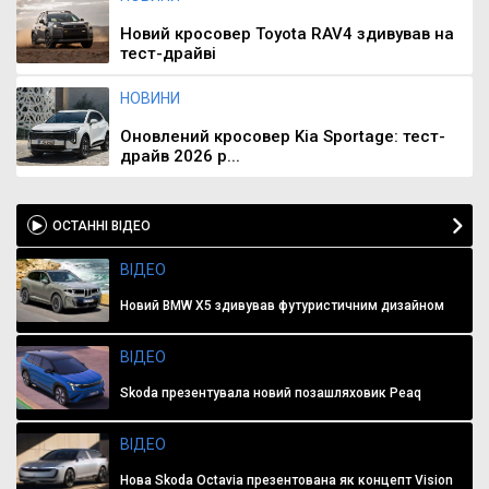
Новий кросовер Toyota RAV4 здивував на
тест-драйві
НОВИНИ
Оновлений кросовер Kia Sportage: тест-
драйв 2026 р...
ОСТАННІ ВІДЕО
ВІДЕО
Новий BMW X5 здивував футуристичним дизайном
ВІДЕО
Skoda презентувала новий позашляховик Peaq
ВІДЕО
Нова Skoda Octavia презентована як концепт Vision