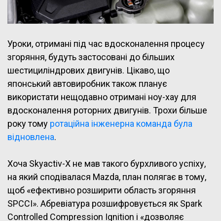
Уроки, отримані під час вдосконалення процесу
згоряння, будуть застосовані до більших
шестициліндрових двигунів. Цікаво, що
японський автовиробник також планує
використати нещодавно отримані ноу-хау для
вдосконалення роторних двигунів. Трохи більше
року тому
ротаційна інженерна команда була
відновлена
.
Хоча Skyactiv-X не мав такого бурхливого успіху,
на який сподівалася Mazda, план полягає в тому,
щоб «ефективно розширити область згоряння
SPCCI». Абревіатура розшифровується як Spark
Controlled Compression Ignition і «дозволяє