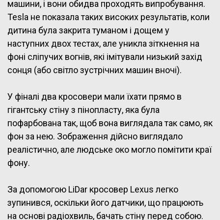
машини, і вони обидва проходять випробування.
Tesla не показала таких високих результатів, коли
дитина була закрита туманом і дощем у
наступних двох тестах, але уникла зіткнення на
фоні сліпучих вогнів, які імітували низький захід
сонця (або світло зустрічних машин вночі).
У фіналі два кросовери мали їхати прямо в
гігантську стіну з пінопласту, яка була
пофарбована так, щоб вона виглядала так само, як
фон за нею. Зображення дійсно виглядало
реалістично, але людське око могло помітити краї
фону.
За допомогою LiDar кросовер Lexus легко
зупинився, оскільки його датчики, що працюють
на основі радіохвиль, бачать стіну перед собою.