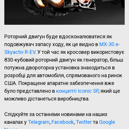
Роторний двигун буде вдосконалюватися як
подовжувач запасу ходу, як це видно в
MX-30 e-
Skyactiv R-EV
. У той час як кросовер використовує
830-кубовий роторний двигун як генератор, більш
потужна двороторна установка знаходиться в
розробці для автомобіля, спрямованого на ринок
США. Покращене апаратне забезпечення вже
було представлено в
концепті Iconic SP
, який ще
можливо дістанеться виробництва.
Слідкуйте за останніми новинами на наших
каналах у
Telegram
,
Facebook
,
Twitter
та
Google