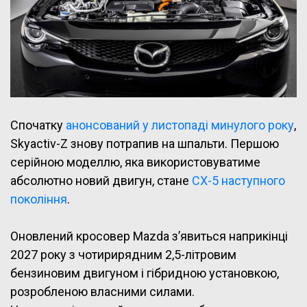
Спочатку
анонсований у листопаді минулого року
,
Skyactiv-Z знову потрапив на шпальти. Першою
серійною моделлю, яка використовуватиме
абсолютно новий двигун, стане
CX-5 наступного
покоління
.
Оновлений кросовер Mazda з’явиться наприкінці
2027 року з чотирирядним 2,5-літровим
бензиновим двигуном і гібридною установкою,
розробленою власними силами.