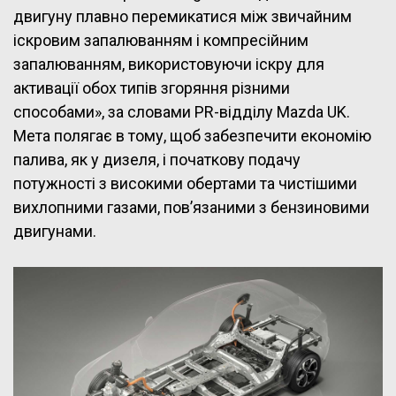
двигуну плавно перемикатися між звичайним
іскровим запалюванням і компресійним
запалюванням, використовуючи іскру для
активації обох типів згоряння різними
способами», за словами PR-відділу Mazda UK.
Мета полягає в тому, щоб забезпечити економію
палива, як у дизеля, і початкову подачу
потужності з високими обертами та чистішими
вихлопними газами, пов’язаними з бензиновими
двигунами.