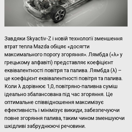
Завдяки Skyactiv-Z і новій технології зменшення
втрат тепла Mazda обіцяє «досягти
максимального порогу згоряння». Лямбда («λ» у
грецькому алфавіті) представляє коефіцієнт
еквівалентності повітря та палива. Лямбда (λ) –
це коефіцієнт еквівалентності повітря та палива.
Коли λ дорівнює 1,0, повітряно-паливна суміш
ідеально збалансована під час згоряння. Це
оптимальне співвідношення максимізує
ефективність і мінімізує викиди, забезпечуючи
повне згоряння палива, таким чином зменшуючи
шкідливі забруднюючі речовини.