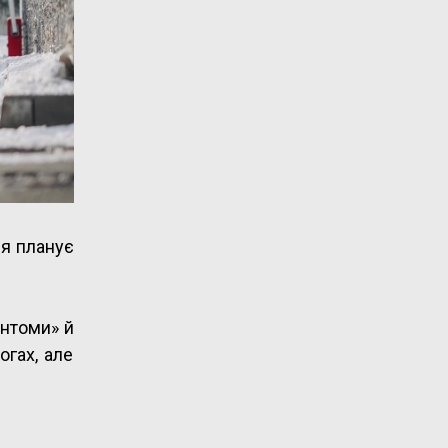
ія планує
антоми» й
огах, але