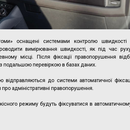
антоми» оснащені системами контролю швидкості
проводити вимірювання швидкості, як під час рух
евному місці. Після фіксації правопорушення відб
 з подальшою перевіркою в базах даних.
ю відправляються до системи автоматичної фіксаці
 про адміністративні правопорушення.
кісного режиму будуть фіксуватися в автоматичном