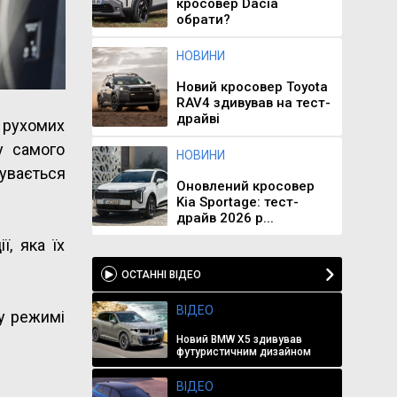
кросовер Dacia
обрати?
НОВИНИ
Новий кросовер Toyota
RAV4 здивував на тест-
драйві
 рухомих
у самого
НОВИНИ
увається
Оновлений кросовер
Kia Sportage: тест-
драйв 2026 р...
ї, яка їх
ОСТАННІ ВІДЕО
ВІДЕО
у режимі
Новий BMW X5 здивував
футуристичним дизайном
ВІДЕО