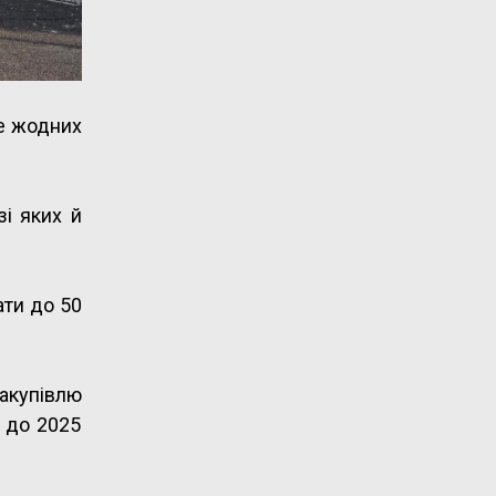
де жодних
зі яких й
ати до 50
закупівлю
н до 2025