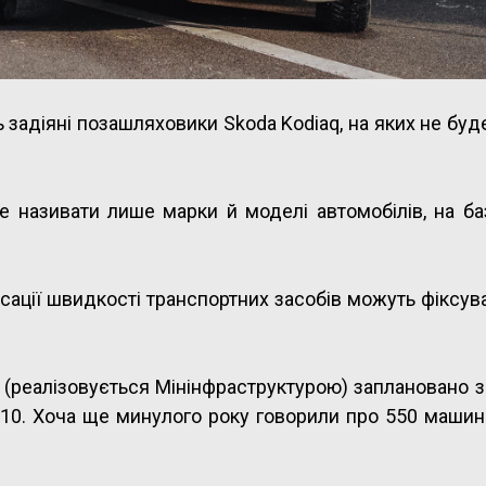
ь задіяні позашляховики Skoda Kodiaq, на яких не бу
де називати лише марки й моделі автомобілів, на ба
сації швидкості транспортних засобів можуть фіксув
 (реалізовується Мінінфраструктурою) заплановано 
 110. Хоча ще минулого року говорили про 550 маши