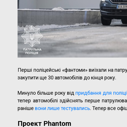
Перші поліцейські «фантоми» виїхали на патру
закупити ще 30 автомобілів до кінця року.
Минуло більше року від
придбання для поліці
тепер автомобілі здійснять перше патрулюва
раніше
вони лише тестувались
. Тепер все офіц
Проект Phantom