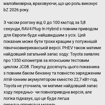
малоймовірна, враховуючи, що цю роль виконує
bZ 2026 року.
З часом розгону від 0 до 100 км/год за 5,8
секунди, RAV4 Plug-In Hybrid з повним приводом
для Європи буде найшвидшим з усіх. Цей
показник може бути трохи кращим у потужнішій
північноамериканській версії. PHEV також матиме
найдовший загальний запас ходу: Toyota заявляє
про 1350 кілометрів за японським тестовим
циклом JC08. Покупці досягнуть цього показника
з повним баком бензину та повністю зарядженим
літій-іонним акумулятором ємністю 22,7 кВт-год.
Toyota не уточнила, чи матиме найдовший запас
ходу передньо- чи повнопривідна версія, але
логіка підказує, що це буде легша
передньопривідна модель.