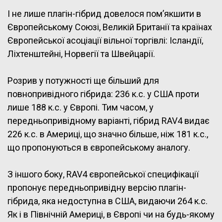
І не лише плагін-гібрид довелося пом’якшити в
Європейському Союзі, Великій Британії та країнах
Європейської асоціації вільної торгівлі: Ісландії,
Ліхтенштейні, Норвегії та Швейцарії.
Розрив у потужності ще більший для
повнопривідного гібрида: 236 к.с. у США проти
лише 188 к.с. у Європі. Тим часом, у
передньопривідному варіанті, гібрид RAV4 видає
226 к.с. в Америці, що значно більше, ніж 181 к.с.,
що пропонуються в європейському аналогу.
З іншого боку, RAV4 європейської специфікації
пропонує передньопривідну версію плагін-
гібрида, яка недоступна в США, видаючи 264 к.с.
Як і в Північній Америці, в Європі чи на будь-якому