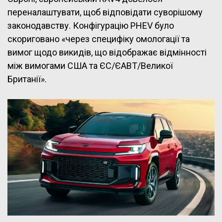
переналаштувати, щоб відповідати суворішому
законодавству. Конфігурацію PHEV було
скориговано «через специфіку омологації та
вимог щодо викидів, що відображає відмінності
між вимогами США та ЄС/ЄАВТ/Великої
Британії».