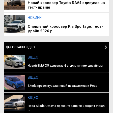
Новий кросовер Toyota RAV4 здивував на
тест-драйві
НОВИНИ
Оновлений кросовер Kia Sportage: тест-
драйв 2026 р...
ОСТАННІ ВІДЕО
ВІДЕО
Новий BMW X5 здивував футуристичним дизайном
ВІДЕО
Skoda презентувала новий позашляховик Peaq
ВІДЕО
Нова Skoda Octavia презентована як концепт Vision
...