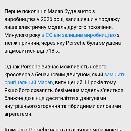
Перше покоління Macan буде знято з
виробництва у 2026 році, залишивши у продажу
лише електричну модель другого покоління.
Минулого року
в ЄС він залишив виробництво
з
тієї ж причини, через яку Porsche була змушена
відмовитися від 718-х.
Однак Porsche вивчає можливість нового
кросовера з бензиновим двигуном, який
замінить
оригінальний Macan
, випущений 11 років тому.
Якщо його схвалять, безіменна модель з’явиться
ближче до кінця десятиліття з двигунами
внутрішнього згоряння та гібридними силовими
агрегатами.
Крім того, Porsche навіть розглядає можливість