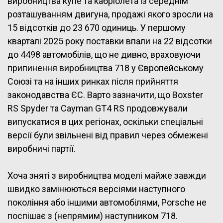
виробництва купе та кабріолета із середнім
розташуванням двигуна, продажі якого зросли на
15 відсотків до 23 670 одиниць. У першому
кварталі 2025 року поставки впали на 22 відсотки
до 4498 автомобілів, що не дивно, враховуючи
припинення виробництва 718 у Європейському
Союзі та на інших ринках після прийняття
законодавства ЄС. Варто зазначити, що Boxster
RS Spyder та Cayman GT4 RS продовжували
випускатися в цих регіонах, оскільки спеціальні
версії були звільнені від правил через обмежені
виробничі партії.
Хоча зняті з виробництва моделі майже завжди
швидко замінюються версіями наступного
покоління або іншими автомобілями, Porsche не
поспішає з (непрямим) наступником 718.